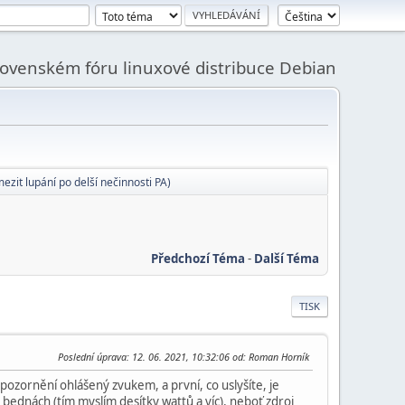
slovenském fóru linuxové distribuce Debian
ezit lupání po delší nečinnosti PA)
Předchozí Téma
-
Další Téma
TISK
Poslední úprava
: 12. 06. 2021, 10:32:06 od: Roman Horník
pozornění ohlášený zvukem, a první, co uslyšíte, je
bednách (tím myslím desítky wattů a víc), neboť zdroj