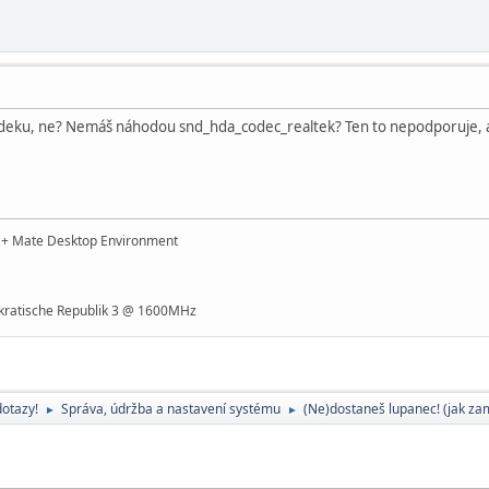
deku, ne? Nemáš náhodou snd_hda_codec_realtek? Ten to nepodporuje, al
t + Mate Desktop Environment
ratische Republik 3 @ 1600MHz
dotazy!
Správa, údržba a nastavení systému
(Ne)dostaneš lupanec! (jak zam
►
►