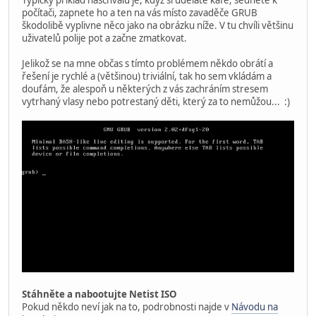
počítači, zapnete ho a ten na vás místo zavaděče GRUB
škodolibě vyplivne něco jako na obrázku níže. V tu chvíli většinu
uživatelů polije pot a začne zmatkovat.
Jelikož se na mne občas s tímto problémem někdo obrátí a
řešení je rychlé a (většinou) triviální, tak ho sem vkládám a
doufám, že alespoň u některých z vás zachráním stresem
vytrhaný vlasy nebo potrestaný děti, který za to nemůžou... :)
Stáhněte a nabootujte Netist ISO
Pokud někdo neví jak na to, podrobnosti najde v
Návodu na