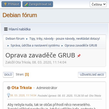
Přihlásit
Zaregistrovat se
Debian fórum
Hlavní nabídka
Debian fórum
Tipy, triky, návody - pouze návody, nevkládat dotazy!
►
Správa, údržba a nastavení systému
Oprava zavaděče GRUB
►
►
Oprava zavaděče GRUB
Založil Ota Trkola, 08. 03. 2020, 11:14:04
Stran
1
DOLŮ
UŽIVATELSKÉ AKCE
Ota Trkola
Administrátor
08. 03. 2020, 11:14:04
Poslední úprava
: 08. 03. 2020, 15:26:50 od: Ota Trkola
Aby nebyla nuda, tak se občas přihodí něco neveselého.
Typický příklad naschválu je, když si uděláte kafe, sednete k