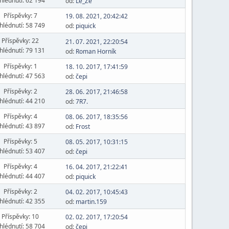
hlédnutí: 62 194
od:
Le_Ze
Příspěvky: 7
19. 08. 2021, 20:42:42
hlédnutí: 58 749
od:
piquick
Příspěvky: 22
21. 07. 2021, 22:20:54
hlédnutí: 79 131
od:
Roman Horník
Příspěvky: 1
18. 10. 2017, 17:41:59
hlédnutí: 47 563
od:
čepi
Příspěvky: 2
28. 06. 2017, 21:46:58
hlédnutí: 44 210
od:
7R7.
Příspěvky: 4
08. 06. 2017, 18:35:56
hlédnutí: 43 897
od:
Frost
Příspěvky: 5
08. 05. 2017, 10:31:15
hlédnutí: 53 407
od:
čepi
Příspěvky: 4
16. 04. 2017, 21:22:41
hlédnutí: 44 407
od:
piquick
Příspěvky: 2
04. 02. 2017, 10:45:43
hlédnutí: 42 355
od:
martin.159
Příspěvky: 10
02. 02. 2017, 17:20:54
hlédnutí: 58 704
od:
čepi