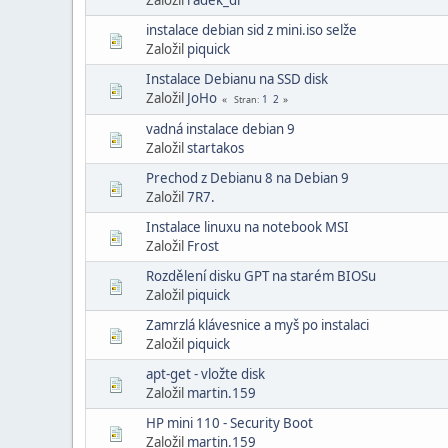
instalace debian sid z mini.iso selže
Založil
piquick
Instalace Debianu na SSD disk
Založil
JoHo
1
2
Stran
vadná instalace debian 9
Založil
startakos
Prechod z Debianu 8 na Debian 9
Založil
7R7.
Instalace linuxu na notebook MSI
Založil
Frost
Rozdělení disku GPT na starém BIOSu
Založil
piquick
Zamrzlá klávesnice a myš po instalaci
Založil
piquick
apt-get - vložte disk
Založil
martin.159
HP mini 110 - Security Boot
Založil
martin.159