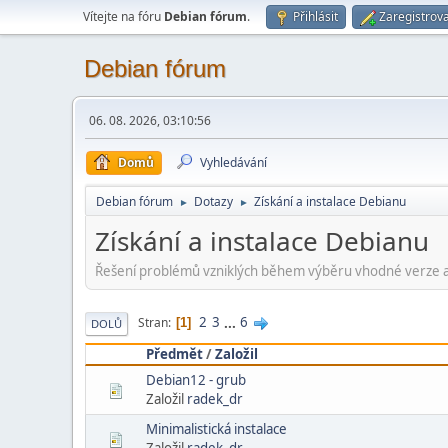
Vítejte na fóru
Debian fórum
.
Přihlásit
Zaregistrova
Debian fórum
06. 08. 2026, 03:10:56
Domů
Vyhledávání
Debian fórum
Dotazy
Získání a instalace Debianu
►
►
Získání a instalace Debianu
Řešení problémů vzniklých během výběru vhodné verze a
2
3
...
6
Stran
1
DOLŮ
Předmět
/
Založil
Debian12 - grub
Založil
radek_dr
Minimalistická instalace
Založil
radek_dr