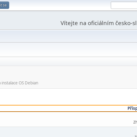
t se
Vítejte na oficiálním česko-
 instalace OS Debian
Přís
Zh