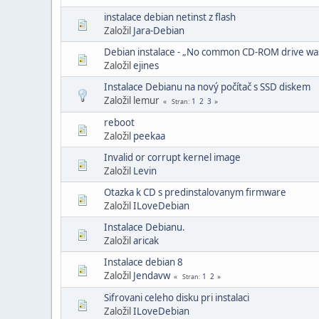
instalace debian netinst z flash
Založil
Jara-Debian
Debian instalace - „No common CD-ROM drive wa
Založil
ejines
Instalace Debianu na nový počítač s SSD diskem
Založil lemur
1
2
3
Stran
reboot
Založil
peekaa
Invalid or corrupt kernel image
Založil
Levin
Otazka k CD s predinstalovanym firmware
Založil
ILoveDebian
Instalace Debianu.
Založil
aricak
Instalace debian 8
Založil
Jendavw
1
2
Stran
Sifrovani celeho disku pri instalaci
Založil
ILoveDebian