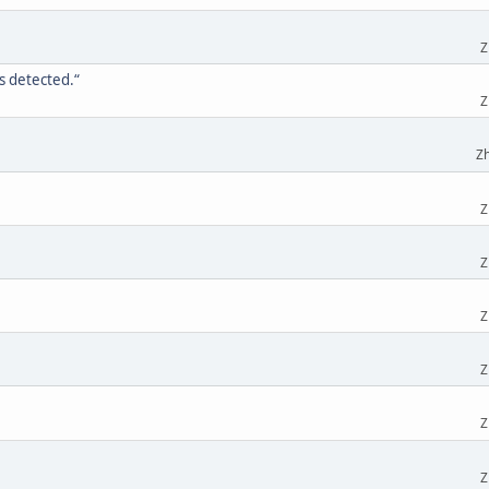
Z
s detected.“
Z
Zh
Z
Z
Z
Z
Z
Z