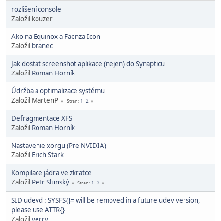
rozlišení console
Založil kouzer
Ako na Equinox a Faenza Icon
Založil
branec
Jak dostat screenshot aplikace (nejen) do Synapticu
Založil
Roman Horník
Údržba a optimalizace systému
Založil MartenP
1
2
Stran
Defragmentace XFS
Založil
Roman Horník
Nastavenie xorgu (Pre NVIDIA)
Založil
Erich Stark
Kompilace jádra ve zkratce
Založil
Petr Slunský
1
2
Stran
SID udevd : SYSFS{}= will be removed in a future udev version,
please use ATTR{}
Založil
yerry