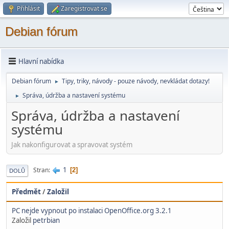
Přihlásit
Zaregistrovat se
Debian fórum
Hlavní nabídka
Debian fórum
Tipy, triky, návody - pouze návody, nevkládat dotazy!
►
Správa, údržba a nastavení systému
►
Správa, údržba a nastavení
systému
Jak nakonfigurovat a spravovat systém
1
Stran
2
DOLŮ
Předmět
/
Založil
PC nejde vypnout po instalaci OpenOffice.org 3.2.1
Založil
petrbian