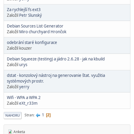
Za rychlejší fs ext3
Založil
Petr Slunský
Debian Sources List Generator
Založil
Miro churchyard Hrončok
odebrání staré konfigurace
Založil kouzer
Debian Squeeze (testing) a jádro 2.6.28 - jak na kbuild
Založil
urys
dstat - konzolový nástroj na generovanie štat. využitia
systémových prostr.
Založil
yerry
Wifi - WPA a WPA 2
Založil
eXt_r33m
1
Stran
2
NAHORU
Anketa