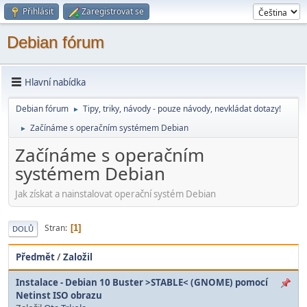
Přihlásit
Zaregistrovat se
Debian fórum
Hlavní nabídka
Debian fórum
Tipy, triky, návody - pouze návody, nevkládat dotazy!
►
Začínáme s operačním systémem Debian
►
Začínáme s operačním
systémem Debian
Jak získat a nainstalovat operační systém Debian
Stran
1
DOLŮ
Předmět
/
Založil
Instalace - Debian 10 Buster >STABLE< (GNOME) pomocí
Netinst ISO obrazu