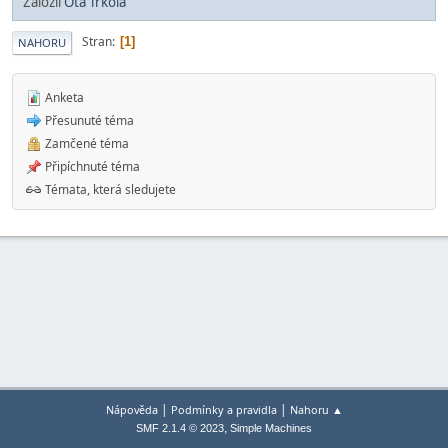
Založil
Ota Trkola
Stran
1
NAHORU
Anketa
Přesunuté téma
Zamčené téma
Připíchnuté téma
Témata, která sledujete
|
|
Nápověda
Podmínky a pravidla
Nahoru ▲
,
SMF 2.1.4 © 2023
Simple Machines