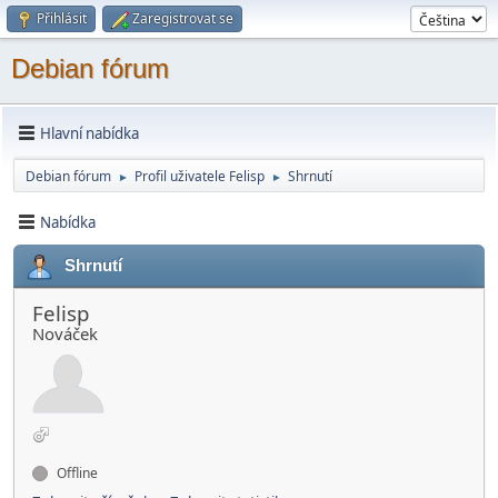
Přihlásit
Zaregistrovat se
Debian fórum
Hlavní nabídka
Debian fórum
Profil uživatele Felisp
Shrnutí
►
►
Nabídka
Shrnutí
Felisp
Nováček
Offline