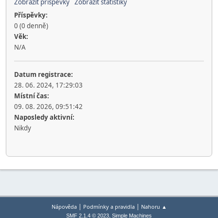
Zobrazit příspěvky
Zobrazit statistiky
Příspěvky:
0 (0 denně)
Věk:
N/A
Datum registrace:
28. 06. 2024, 17:29:03
Místní čas:
09. 08. 2026, 09:51:42
Naposledy aktivní:
Nikdy
|
|
Nápověda
Podmínky a pravidla
Nahoru ▲
,
SMF 2.1.4 © 2023
Simple Machines