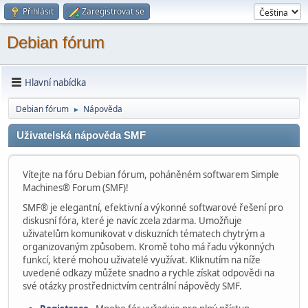
Přihlásit
Zaregistrovat se
Debian fórum
Hlavní nabídka
Debian fórum
Nápověda
►
Uživatelská nápověda SMF
Vítejte na fóru Debian fórum, poháněném softwarem Simple
Machines® Forum (SMF)!
SMF® je elegantní, efektivní a výkonné softwarové řešení pro
diskusní fóra, které je navíc zcela zdarma. Umožňuje
uživatelům komunikovat v diskuzních tématech chytrým a
organizovaným způsobem. Kromě toho má řadu výkonných
funkcí, které mohou uživatelé využívat. Kliknutím na níže
uvedené odkazy můžete snadno a rychle získat odpovědi na
své otázky prostřednictvím centrální nápovědy SMF.