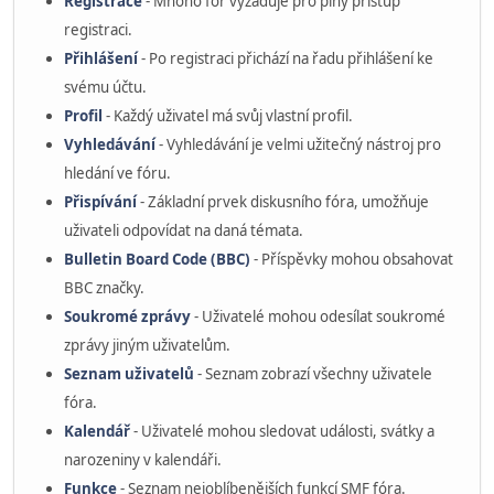
Registrace
- Mnoho fór vyžaduje pro plný přístup
registraci.
Přihlášení
- Po registraci přichází na řadu přihlášení ke
svému účtu.
Profil
- Každý uživatel má svůj vlastní profil.
Vyhledávání
- Vyhledávání je velmi užitečný nástroj pro
hledání ve fóru.
Přispívání
- Základní prvek diskusního fóra, umožňuje
uživateli odpovídat na daná témata.
Bulletin Board Code (BBC)
- Příspěvky mohou obsahovat
BBC značky.
Soukromé zprávy
- Uživatelé mohou odesílat soukromé
zprávy jiným uživatelům.
Seznam uživatelů
- Seznam zobrazí všechny uživatele
fóra.
Kalendář
- Uživatelé mohou sledovat události, svátky a
narozeniny v kalendáři.
Funkce
- Seznam nejoblíbenějších funkcí SMF fóra.