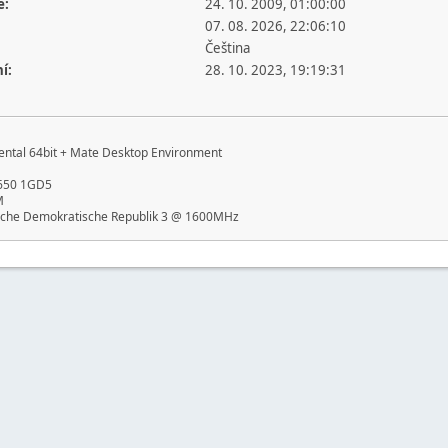
e:
24. 10. 2009, 01:00:00
07. 08. 2026, 22:06:10
Čeština
í:
28. 10. 2023, 19:19:31
ental 64bit + Mate Desktop Environment
650 1GD5
M
sche Demokratische Republik 3 @ 1600MHz