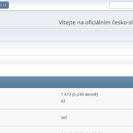
t se
Vítejte na oficiálním česko-
1 473 (0,240 denně)
42
Seč