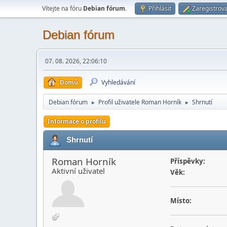
Vítejte na fóru
Debian fórum
.
Přihlásit
Zaregistrova
Debian fórum
07. 08. 2026, 22:06:10
Domů
Vyhledávání
Debian fórum
Profil uživatele Roman Horník
Shrnutí
►
►
Informace o profilu
Shrnutí
Roman Horník
Příspěvky:
Aktivní­ uživatel
Věk:
Místo: