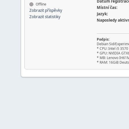
Datum registrac
Offline
Místní čas:
Zobrazit příspěvky
Jazyk:
Zobrazit statistiky
Naposledy aktivn
Podpis:
Debian Sid/Experim
* CPU: Intel i5 3570
* GPU: NVIDIA GTX
* MB: Lenovo IH61
* RAM: 16GiB Deut