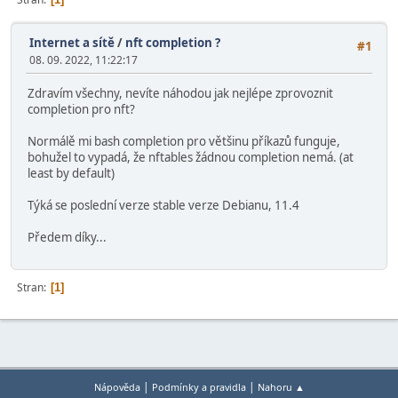
Internet a sítě
/
nft completion ?
#1
08. 09. 2022, 11:22:17
Zdravím všechny, nevíte náhodou jak nejlépe zprovoznit
completion pro nft?
Normálě mi bash completion pro většinu příkazů funguje,
bohužel to vypadá, že nftables žádnou completion nemá. (at
least by default)
Týká se poslední verze stable verze Debianu, 11.4
Předem díky...
Stran
1
|
|
Nápověda
Podmínky a pravidla
Nahoru ▲