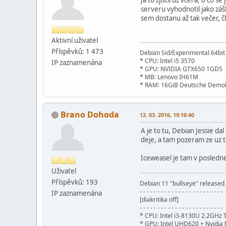
serveru vyhodnotil jako záš
sem dostanu až tak večer, čl
Aktivní­ uživatel
Příspěvků: 1 473
Debian Sid/Experimental 64bi
* CPU: Intel i5 3570
IP zaznamenána
* GPU: NVIDIA GTX650 1GD5
* MB: Lenovo IH61M
* RAM: 16GiB Deutsche Demok
Brano Dohoda
12. 03. 2016, 19:10:40
A je to tu, Debian Jessie d
deje, a tam pozeram ze uz ta
Iceweasel je tam v poslednej
Uživatel
Příspěvků: 193
Debian 11 "bullseye" release
- - - - - - - - - - - - - - - - - - - - - - - -
IP zaznamenána
[diakritika off]
- - - - - - - - - - - - - - - - - - - - - - - -
* CPU: Intel i3-8130U 2.2GHz 
* GPU: Intel UHD620 + Nvidi