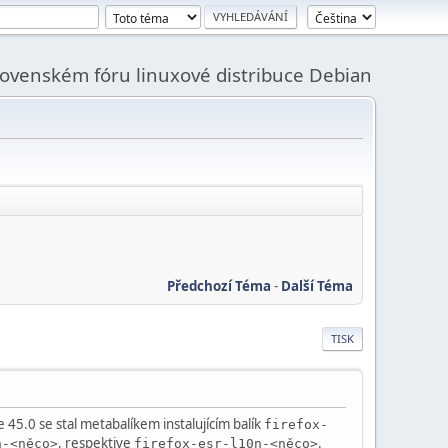
slovenském fóru linuxové distribuce Debian
Předchozí Téma
-
Další Téma
TISK
e 45.0 se stal metabalíkem instalujícím balík
firefox-
, respektive
.
n-<něco>
firefox-esr-l10n-<něco>