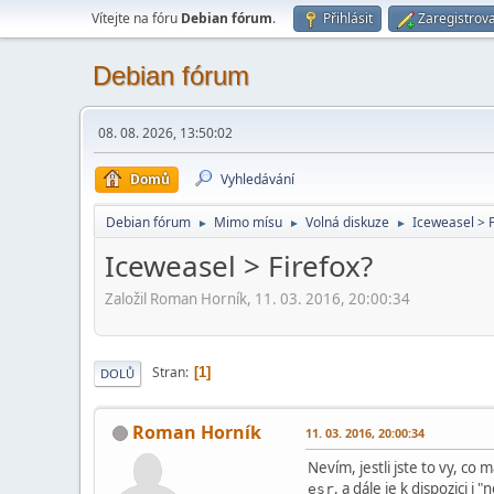
Vítejte na fóru
Debian fórum
.
Přihlásit
Zaregistrova
Debian fórum
08. 08. 2026, 13:50:02
Domů
Vyhledávání
Debian fórum
Mimo mí­su
Volná diskuze
Iceweasel > F
►
►
►
Iceweasel > Firefox?
Založil Roman Horník, 11. 03. 2016, 20:00:34
Stran
1
DOLŮ
Roman Horník
11. 03. 2016, 20:00:34
Nevím, jestli jste to vy, co 
, a dále je k dispozici i 
esr