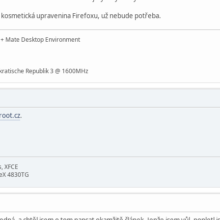
l, kosmetická upravenina Firefoxu, už nebude potřeba.
t + Mate Desktop Environment
ratische Republik 3 @ 1600MHz
root.cz
.
s, XFCE
neX 4830TG
 se jedná, a chtěl jsem o tom napsat okamžitě článek. Jenže jsem vůl, popletl