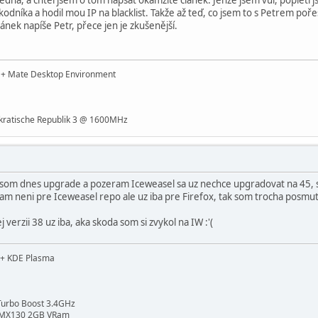
kodníka a hodil mou IP na blacklist. Takže až teď, co jsem to s Petrem poř
ánek napíše Petr, přece jen je zkušenější.
t + Mate Desktop Environment
ratische Republik 3 @ 1600MHz
al som dnes upgrade a pozeram Iceweasel sa uz nechce upgradovat na 45, s
m neni pre Iceweasel repo ale uz iba pre Firefox, tak som trocha posmutil 
 verzii 38 uz iba, aka skoda som si zvykol na IW :'(
d + KDE Plasma
Turbo Boost 3.4GHz
a MX130 2GB VRam