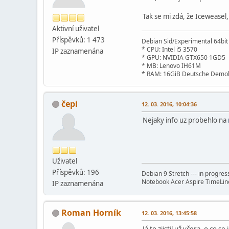
Tak se mi zdá, že Icewease
Aktivní­ uživatel
Příspěvků: 1 473
Debian Sid/Experimental 64bi
* CPU: Intel i5 3570
IP zaznamenána
* GPU: NVIDIA GTX650 1GD5
* MB: Lenovo IH61M
* RAM: 16GiB Deutsche Demok
čepi
12. 03. 2016, 10:04:36
Nejaky info uz probehlo na
Uživatel
Příspěvků: 196
Debian 9 Stretch --- in progres
Notebook Acer Aspire TimeLi
IP zaznamenána
Roman Horník
12. 03. 2016, 13:45:58
Já to zjistil už včera, o co