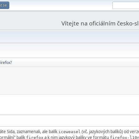
t se
Vítejte na oficiálním česko-
irefox?
máte Sida, zaznamenali, ale balík
(vč. jazykových balíků) od verz
iceweasel
"normální" balík
a k nim jazykový balíky ve formátu
firefox
firefox-l10