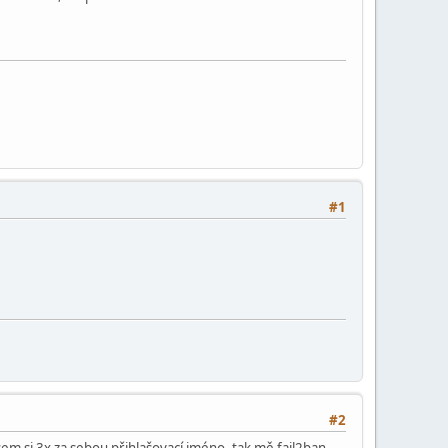
#1
#2
 jsem si 3x za sebou přihlašovací jméno, tak mě fail2ban