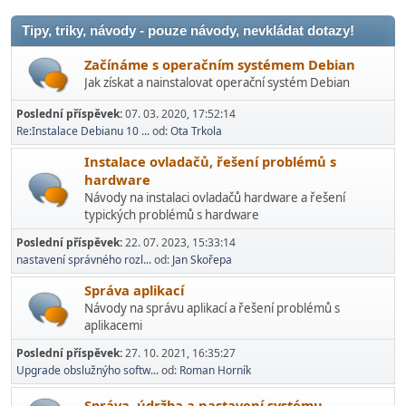
Tipy, triky, návody - pouze návody, nevkládat dotazy!
Začínáme s operačním systémem Debian
Jak získat a nainstalovat operační systém Debian
Poslední příspěvek:
07. 03. 2020, 17:52:14
Re:Instalace Debianu 10 ...
od:
Ota Trkola
Instalace ovladačů, řešení problémů s
hardware
Návody na instalaci ovladačů hardware a řešení
typických problémů s hardware
Poslední příspěvek:
22. 07. 2023, 15:33:14
nastavení správného rozl...
od:
Jan Skořepa
Správa aplikací
Návody na správu aplikací a řešení problémů s
aplikacemi
Poslední příspěvek:
27. 10. 2021, 16:35:27
Upgrade obslužnýho softw...
od:
Roman Horník
Správa, údržba a nastavení systému