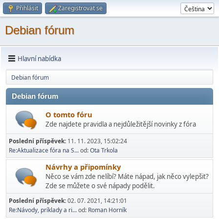
Přihlásit
Zaregistrovat se
Debian fórum
Hlavní nabídka
Debian fórum
Debian fórum
O tomto fóru
Zde najdete pravidla a nejdůležitější novinky z fóra
Poslední příspěvek:
11. 11. 2023, 15:02:24
Re:Aktualizace fóra na S...
od:
Ota Trkola
Návrhy a připomínky
Něco se vám zde nelíbí? Máte nápad, jak něco vylepšit?
Zde se můžete o své nápady podělit.
Poslední příspěvek:
02. 07. 2021, 14:21:01
Re:Návody, príklady a ri...
od:
Roman Horník