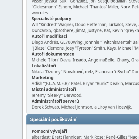
Visser, Jessica "Suki" González, Jon "Sesquipedalian" S
"Oldiesmann" Eshom, Michael "Thantos" Miller, Norv, Pete
winrules.
Specialisté podpory
Will "Kindred" Wagner, Doug Heffernan, lurkalot, Steve, 
Duncan85, gbsothere, JimM, Justyne, Kat, Kevin "greykni
Autoři modifikací
Diego Andrés, GL700Wing, Johnnie "TwitchisMental" Bal
"JBlaze" Clemons, Joey "Tyrsson" Smith, Kays, Michael "M
Autoři dokumentace
Michele "Illori" Davis, Irisado, AngelinaBelle, Chainy, 
Lokalizátoři
Nikola "Dzonny" Novaković, m4z, Francisco "d3vcho" Do
Marketing
Adish "(F.L.A.M.E.R)" Patel, Bryan "Runic" Deakin, Marcu
Místní administrátoři
Jeremy "SleePy" Darwood.
Administrátoři serverů
Derek Schwab, Michael Johnson, a Liroy van Hoewijk.
Speciální poděkování
Pomocní vývojáři
albertlast; Brett Flannigan; Mark Rose; René-Gilles "Nao