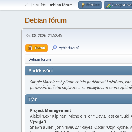
Vítejte na fóru
Debian fórum
.
Přihlásit
Zaregistrova
Debian fórum
06. 08. 2026, 21:52:45
Domů
Vyhledávání
Debian fórum
Poděkování
Simple Machines by tímto chtělo poděkovat každému, kdo se
používání našeho software a za poskytování cenné zpětné 
Tým
Project Management
Aleksi "Lex" Kilpinen, Michele "Illori" Davis, Jessica "Suki
Vývojáři
Shawn Bulen, John "live627" Rayes, Oscar "Ozp" Rydhé, 