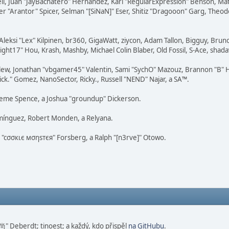
tovell, Juan "JayBachatero" Hernandez, Karl "RegularExpression" Benson, 
r "Arantor" Spicer, Selman "[SiNaN]" Eser, Shitiz "Dragooon" Garg, Theodo
Aleksi "Lex" Kilpinen, br360, GigaWatt, ziycon, Adam Tallon, Bigguy, Brun
ght17" Hou, Krash, Mashby, Michael Colin Blaber, Old Fossil, S-Ace, sha
lew, Jonathan "vbgamer45" Valentin, Sami "SychO" Mazouz, Brannon "B" H
ick." Gomez, NanoSector, Ricky., Russell "NEND" Najar, a SA™.
Graeme Spence, a Joshua "groundup" Dickerson.
mínguez, Robert Monden, a Relyana.
s "cσσкιє мσηѕтєя" Forsberg, a Ralph "[n3rve]" Otowo.
 尚" Deberdt; tinoest; a každý, kdo přispěl
na GitHubu
.