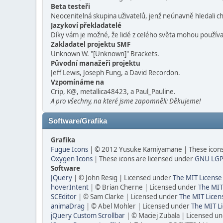
Beta testeři
Neocenitelná skupina uživatelů, jenž neúnavně hledali chy
Jazykoví překladatelé
Díky vám je možné, že lidé z celého světa mohou použív
Zakladatel projektu SMF
Unknown W. "[Unknown]" Brackets.
Původní manažeři projektu
Jeff Lewis, Joseph Fung, a David Recordon.
Vzpomínáme na
Crip, K@, metallica48423, a Paul_Pauline.
A pro všechny, na které jsme zapomněli: Děkujeme!
Software/Grafika
Grafika
Fugue Icons
| © 2012 Yusuke Kamiyamane | These icons 
Oxygen Icons
| These icons are licensed under
GNU LGP
Software
JQuery
| © John Resig | Licensed under
The MIT License
hoverIntent
| © Brian Cherne | Licensed under
The MIT
SCEditor
| © Sam Clarke | Licensed under
The MIT Licen
animaDrag
| © Abel Mohler | Licensed under
The MIT Li
jQuery Custom Scrollbar
| © Maciej Zubala | Licensed u