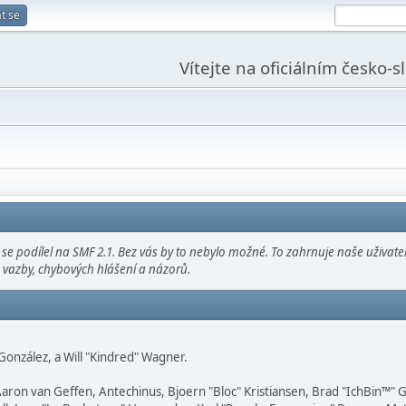
t se
Vítejte na oficiálním česko-
 podílel na SMF 2.1. Bez vás by to nebylo možné. To zahrnuje naše uživatel
vazby, chybových hlášení a názorů.
" González, a Will "Kindred" Wagner.
Aaron van Geffen, Antechinus, Bjoern "Bloc" Kristiansen, Brad "IchBin™"