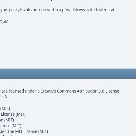
by, poskytovali zpětnou vazbu a přiváděli vývojáře k šílenství.
at SMF.
are licensed under a Creative Commons Attribution 3.0 License
Lv3
 (MIT)
 License (MIT)
se (MIT)
cense (MIT)
nder
The MIT License (MIT)