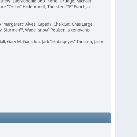
Matthew "Labradoodle-360" Kerle, Grudge, Michael
re "Orstio" Hildebrandt, Thorsten "TE" Eurich, a
o "margarett" Alves, CapadY, ChalkCat, Chas Large,
dav, Storman™, Wade "sησω" Poulsen, a xenovanis.
all, Gary M. Gadsdon, Jack "akabugeyes" Thorsen, Jason