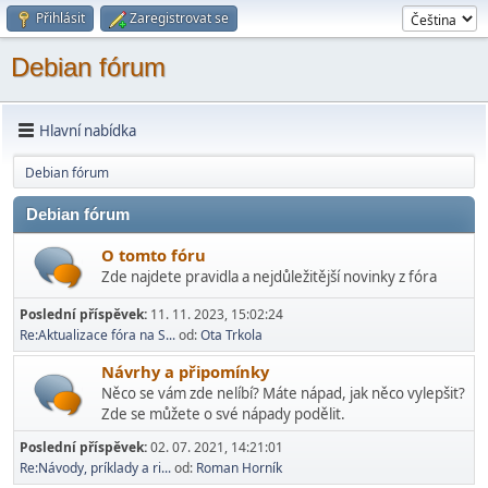
Přihlásit
Zaregistrovat se
Debian fórum
Hlavní nabídka
Debian fórum
Debian fórum
O tomto fóru
Zde najdete pravidla a nejdůležitější novinky z fóra
Poslední příspěvek:
11. 11. 2023, 15:02:24
Re:Aktualizace fóra na S...
od:
Ota Trkola
Návrhy a připomínky
Něco se vám zde nelíbí? Máte nápad, jak něco vylepšit?
Zde se můžete o své nápady podělit.
Poslední příspěvek:
02. 07. 2021, 14:21:01
Re:Návody, príklady a ri...
od:
Roman Horník