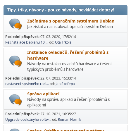
Tipy, triky, návody - pouze návody, nevkládat dotazy!
Začínáme s operačním systémem Debian
Jak získat a nainstalovat operační systém Debian
Poslední příspěvek:
07. 03. 2020, 17:52:14
Re:Instalace Debianu 10 ...
od:
Ota Trkola
Instalace ovladačů, řešení problémů s
hardware
Návody na instalaci ovladačů hardware a řešení
typických problémů s hardware
Poslední příspěvek:
22. 07. 2023, 15:33:14
nastavení správného rozl...
od:
Jan Skořepa
Správa aplikací
Návody na správu aplikací a řešení problémů s
aplikacemi
Poslední příspěvek:
27. 10. 2021, 16:35:27
Upgrade obslužnýho softw...
od:
Roman Horník
Správa, údržba a nastavení systému