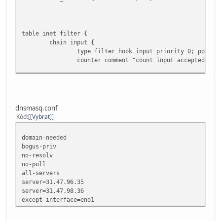
table inet filter {
chain input {
type filter hook input priority 0; policy
counter comment "count input accepted pac
### DROP
### State firewall
dnsmasq.conf
iifname eno1 ct state invalid counter log
Kód
[Vybrat]
iifname eno1 ct state established, relate
domain-needed
iifname enp4s0 accept comment "accept all
bogus-priv
iifname enp5s0 accept comment "accept all
no-resolv
iifname enp7s0 accept comment "accept all
no-poll
all-servers
### loopback interface
server=31.47.96.35
iifname lo accept comment "accept loopbac
server=31.47.98.36
iifname != lo ip daddr 127.0.0.1/8 counte
except-interface=eno1
### Icmp
ip protocol icmp counter limit rate 3600/