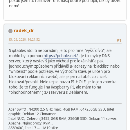
pokud jsem to nastavení dnsmasq dobře pochopil, tak by běžet
auto enp4s0
#Server
neměl.
iface enp4s0 inet static
tcp dport 10070 dnat to 192.168.2.220:100
address 192.168.2.254
udp dport 10070 dnat to 192.168.2.220:100
netmask 255.255.255.0
tcp dport 10071 dnat to 192.168.2.220:100
udp dport 10071 dnat to 192.168.2.220:100
radek_dr
#ETH2
tcp dport 10072 dnat to 192.168.2.220:100
auto enp5s0
udp dport 10072 dnat to 192.168.2.220:100
15. 05. 2020, 16:21:52
#1
iface enp5s0 inet static
address 192.168.12.254
#Matusik
S iptables atd. ti neporadím, je to pro mne "vyšší dívčí", ale
netmask 255.255.255.0
tcp dport 10000 dnat to 192.168.2.164:100
mohlo by ti pomoci
https://pi-hole.net/
. Je to chytrý DNS
udp dport 50
dnat to 192.168.2.164:100
server, který nastavíš jako výchozí pro lokální síť a pak
#ETH3
udp dport 51
dnat to 192.168.2.164:100
jednoduchým způsobem přidáváš IP adresy na "blacklist" nebo
auto enp7s0
udp dport 500
dnat to 192.168.2.164:100
"whitelist" podle potřeby. Ve výchozím stavu je určen pro
iface enp7s0 inet static
udp dport 4500
dnat to 192.168.2.164:100
blokování reklamních webů, ale je jen na tobě, co chceš
address 192.168.22.254
tcp dport 5446
dnat to 192.168.2.164:100
blokovat/povolit. Nelekej se názvu PI-HOLE, je to jen známka
netmask 255.255.255.0
udp dport 5446
dnat to 192.168.2.164:100
toho, že to funguje i na Raspberry PI, ale mám to na
tcp dport 80
dnat to 192.168.2.164:100
"plnohodnotném" ( :D ) serveru s Debianem.
#Petr GameRanger
tcp dport 16000 dnat to 192.168.2.168:160
Acer Swift1, N4200 2.5 GHz max., 4GB RAM, 64+250GB SSD, Intel
udp dport 16000 dnat to 192.168.2.168:160
graphic, Debian 12 Cinnamon
Intel NUC, Celeron J3455, 8GB RAM, 256GB SSD, Debian 11 server,
}
Apache, Nginx proxy, KVM...
chain postrouting {
AS8940G, Intel i7 ..., LM19 xfce