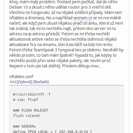
Ahoj, mám malý problém. Postavil jsem počítač, dal do něho
Debian 10 a zkusil z něho udělat router pro 3 vnitřní sítě.
Všechno mi fungovalo, až na nějaké zvláštní případy. Mám tam
nftables a dnsmasq. No a například
seznam.cz
se mi normálně
načetl, ale když jsem zkusil nějakou jinačí stránku, která už není
tak známá, tak mi to nechtělo najít, přitom dns server mi tu
adresu na ip adresu přeložil. Potom se mi třeba nechtěl
aktualizovat antivir nebo se třeba nechtěla stáhnout nějaká
aktualizace hry na steamu, která asi běží na bázi torrentu.
Potom třeba TeamSpeak 3 fungoval bez problému. Nevěděl by
někdo prosím, co tam mám špatně? Vypadá to, jak kdyby to
nechtělo pustit přes sebe nějaké pakety, ale nevím proč.
Nejsem v tom zas tak zběhlý. Předem děkuju moc..
nftables.conf
Kód
[Vybrat]
Rozbalit
#!/usr/sbin/nft -f
# vim: ft=pf
### FLUSH RULESET
flush ruleset
### SERVERs
define IPV4_LOCAL = { 192.168.0.0/14 }