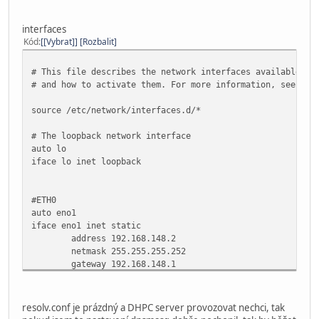
### Allow LOCAL
interfaces
ip saddr $IPV4_LOCAL counter log prefix "
Kód
[Vybrat]
Rozbalit
### Allow INET access
# This file describes the network interfaces available on
tcp dport 22 ct state new counter limit r
# and how to activate them. For more information, see int
tcp dport 80 ct state new counter log pre
tcp dport 443 ct state new counter log pr
source /etc/network/interfaces.d/*
}
# The loopback network interface
auto lo
chain forward {
iface lo inet loopback
type filter hook forward priority 0; poli
counter comment "count forward dropped pa
}
#ETH0
chain output {
auto eno1
type filter hook output priority 0; polic
iface eno1 inet static
counter comment "count output accepted pa
address 192.168.148.2
}
netmask 255.255.255.252
}
gateway 192.168.148.1
up nft -f /etc/nftables.nft
table ip nat {
chain prerouting {
type nat hook prerouting priority 0;
resolv.conf je prázdný a DHPC server provozovat nechci, tak
#ETH1