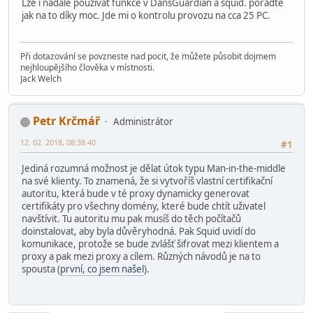
Lze i nadále používat funkce v DansGuardian a squid. poraďte
jak na to díky moc. Jde mi o kontrolu provozu na cca 25 PC.
Při dotazování se povzneste nad pocit, že můžete působit dojmem
nejhloupějšího člověka v místnosti.
Jack Welch
Petr Krčmář
Administrátor
12. 02. 2018, 08:38:40
#1
Jediná rozumná možnost je dělat útok typu Man-in-the-middle
na své klienty. To znamená, že si vytvoříš vlastní certifikační
autoritu, která bude v té proxy dynamicky generovat
certifikáty pro všechny domény, které bude chtít uživatel
navštívit. Tu autoritu mu pak musíš do těch počítačů
doinstalovat, aby byla důvěryhodná. Pak Squid uvidí do
komunikace, protože se bude zvlášť šifrovat mezi klientem a
proxy a pak mezi proxy a cílem. Různých návodů je na to
spousta (
první, co jsem našel
).