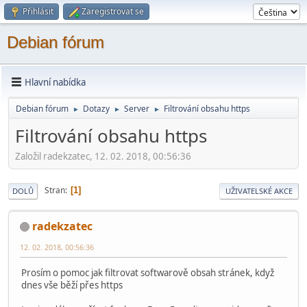
Přihlásit
Zaregistrovat se
Debian fórum
Hlavní nabídka
Debian fórum
Dotazy
Server
Filtrování obsahu https
►
►
►
Filtrování obsahu https
Založil radekzatec, 12. 02. 2018, 00:56:36
Stran
1
DOLŮ
UŽIVATELSKÉ AKCE
radekzatec
12. 02. 2018, 00:56:36
Prosím o pomoc jak filtrovat softwarově obsah stránek, když
dnes vše běží přes https