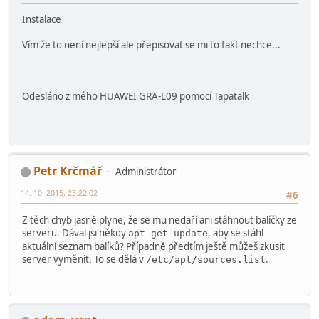
Instalace
Vím že to není nejlepší ale přepisovat se mi to fakt nechce...
Odesláno z mého HUAWEI GRA-L09 pomocí Tapatalk
Petr Krčmář
Administrátor
14. 10. 2015, 23:22:02
#6
Z těch chyb jasně plyne, že se mu nedaří ani stáhnout balíčky ze
serveru. Dával jsi někdy
, aby se stáhl
apt-get update
aktuální seznam balíků? Případně předtím ještě můžeš zkusit
server vyměnit. To se dělá v
.
/etc/apt/sources.list