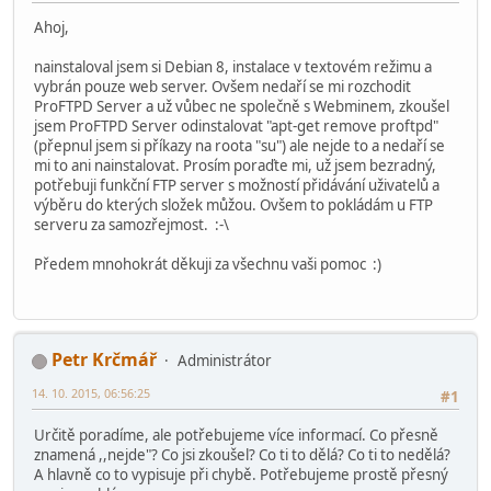
Ahoj,
nainstaloval jsem si Debian 8, instalace v textovém režimu a
vybrán pouze web server. Ovšem nedaří se mi rozchodit
ProFTPD Server a už vůbec ne společně s Webminem, zkoušel
jsem ProFTPD Server odinstalovat "apt-get remove proftpd"
(přepnul jsem si příkazy na roota "su") ale nejde to a nedaří se
mi to ani nainstalovat. Prosím poraďte mi, už jsem bezradný,
potřebuji funkční FTP server s možností přidávání uživatelů a
výběru do kterých složek můžou. Ovšem to pokládám u FTP
serveru za samozřejmost. :-\
Předem mnohokrát děkuji za všechnu vaši pomoc :)
Petr Krčmář
Administrátor
14. 10. 2015, 06:56:25
#1
Určitě poradíme, ale potřebujeme více informací. Co přesně
znamená ,,nejde"? Co jsi zkoušel? Co ti to dělá? Co ti to nedělá?
A hlavně co to vypisuje při chybě. Potřebujeme prostě přesný