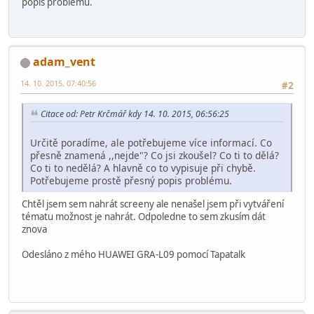
popis problému.
adam_vent
14. 10. 2015, 07:40:56
#2
Citace od: Petr Krčmář kdy 14. 10. 2015, 06:56:25
Určitě poradíme, ale potřebujeme více informací. Co
přesně znamená ,,nejde"? Co jsi zkoušel? Co ti to dělá?
Co ti to nedělá? A hlavně co to vypisuje při chybě.
Potřebujeme prostě přesný popis problému.
Chtěl jsem sem nahrát screeny ale nenašel jsem při vytváření
tématu možnost je nahrát. Odpoledne to sem zkusím dát
znova
Odesláno z mého HUAWEI GRA-L09 pomocí Tapatalk