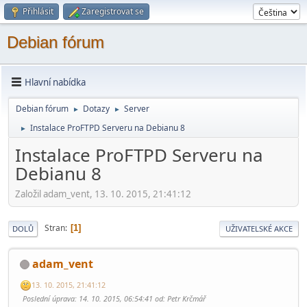
Přihlásit
Zaregistrovat se
Debian fórum
Hlavní nabídka
Debian fórum
Dotazy
Server
►
►
Instalace ProFTPD Serveru na Debianu 8
►
Instalace ProFTPD Serveru na
Debianu 8
Založil adam_vent, 13. 10. 2015, 21:41:12
Stran
1
DOLŮ
UŽIVATELSKÉ AKCE
adam_vent
13. 10. 2015, 21:41:12
Poslední úprava
: 14. 10. 2015, 06:54:41 od: Petr Krčmář