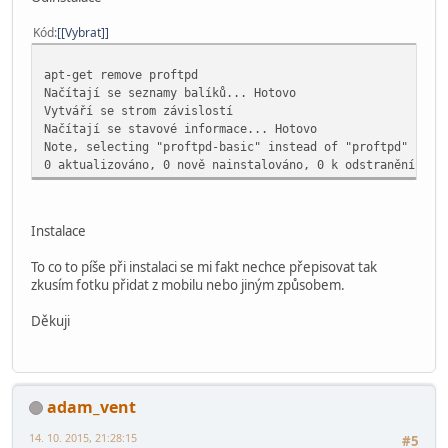
Kód
[Vybrat]
apt-get remove proftpd
Načítají se seznamy balíků... Hotovo
Vytváří se strom závislostí
Načítají se stavové informace... Hotovo
Note, selecting "proftpd-basic" instead of "proftpd"
0 aktualizováno, 0 nově nainstalováno, 0 k odstranění a 0
Instalace
To co to píše při instalaci se mi fakt nechce přepisovat tak
zkusím fotku přidat z mobilu nebo jiným způsobem.
Děkuji
adam_vent
14. 10. 2015, 21:28:15
#5