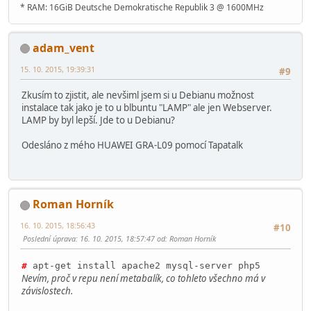
* RAM: 16GiB Deutsche Demokratische Republik 3 @ 1600MHz
adam_vent
15. 10. 2015, 19:39:31
#9
Zkusím to zjistit, ale nevšiml jsem si u Debianu možnost
instalace tak jako je to u blbuntu "LAMP" ale jen Webserver.
LAMP by byl lepší. Jde to u Debianu?
Odesláno z mého HUAWEI GRA-L09 pomocí Tapatalk
Roman Horník
16. 10. 2015, 18:56:43
#10
Poslední úprava
: 16. 10. 2015, 18:57:47 od: Roman Horník
#
apt-get install apache2 mysql-server php5
Nevím, proč v repu není metabalík, co tohleto všechno má v
závislostech.