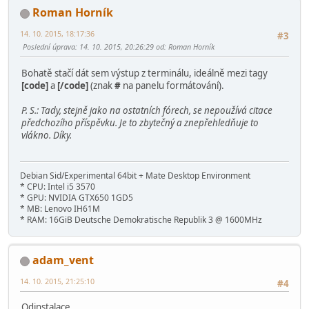
Roman Horník
14. 10. 2015, 18:17:36
#3
Poslední úprava
: 14. 10. 2015, 20:26:29 od: Roman Horník
Bohatě stačí dát sem výstup z terminálu, ideálně mezi tagy
[co
de]
a
[/co
de]
(znak
#
na panelu formátování).
P. S.: Tady, stejně jako na ostatních fórech, se nepoužívá citace
předchozího příspěvku. Je to zbytečný a znepřehledňuje to
vlákno. Díky.
Debian Sid/Experimental 64bit + Mate Desktop Environment
* CPU: Intel i5 3570
* GPU: NVIDIA GTX650 1GD5
* MB: Lenovo IH61M
* RAM: 16GiB Deutsche Demokratische Republik 3 @ 1600MHz
adam_vent
14. 10. 2015, 21:25:10
#4
Odinstalace