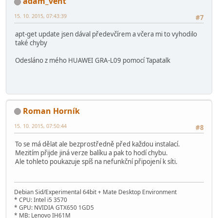
adam_vent
15. 10. 2015, 07:43:39
#7
apt-get update jsen dával předevčírem a včera mi to vyhodilo
také chyby
Odesláno z mého HUAWEI GRA-L09 pomocí Tapatalk
Roman Horník
15. 10. 2015, 07:50:44
#8
To se má dělat ale bezprostředně před každou instalací.
Mezitím přijde jiná verze balíku a pak to hodí chybu.
Ale tohleto poukazuje spíš na nefunkční připojení k síti.
Debian Sid/Experimental 64bit + Mate Desktop Environment
* CPU: Intel i5 3570
* GPU: NVIDIA GTX650 1GD5
* MB: Lenovo IH61M