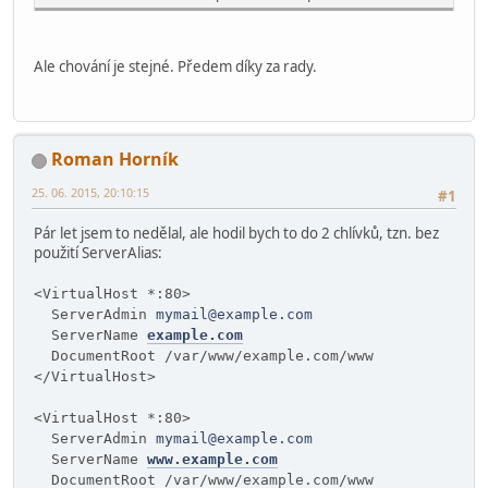
Ale chování je stejné. Předem díky za rady.
Roman Horník
25. 06. 2015, 20:10:15
#1
Pár let jsem to nedělal, ale hodil bych to do 2 chlívků, tzn. bez
použití ServerAlias:
<VirtualHost *:80>
ServerAdmin
mymail@example.com
ServerName
example.com
DocumentRoot /var/www/example.com/www
</VirtualHost>
<VirtualHost *:80>
ServerAdmin
mymail@example.com
ServerName
www.example.com
DocumentRoot /var/www/example.com/www