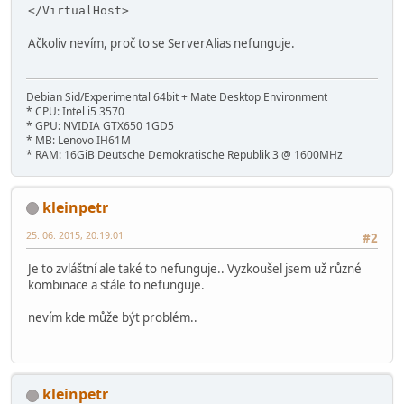
</VirtualHost>
Ačkoliv nevím, proč to se ServerAlias nefunguje.
Debian Sid/Experimental 64bit + Mate Desktop Environment
* CPU: Intel i5 3570
* GPU: NVIDIA GTX650 1GD5
* MB: Lenovo IH61M
* RAM: 16GiB Deutsche Demokratische Republik 3 @ 1600MHz
kleinpetr
25. 06. 2015, 20:19:01
#2
Je to zvláštní ale také to nefunguje.. Vyzkoušel jsem už různé
kombinace a stále to nefunguje.
nevím kde může být problém..
kleinpetr