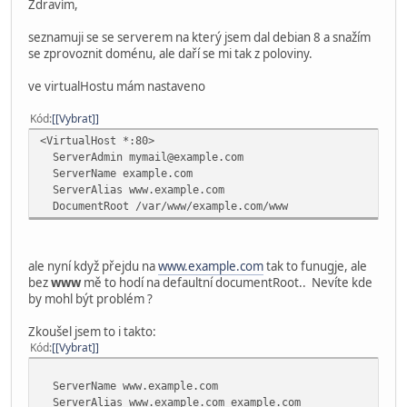
Zdravím,
seznamuji se se serverem na který jsem dal debian 8 a snažím
se zprovoznit doménu, ale daří se mi tak z poloviny.
ve virtualHostu mám nastaveno
Kód
[Vybrat]
<VirtualHost *:80>
ServerAdmin mymail@example.com
ServerName example.com
ServerAlias www.example.com
DocumentRoot /var/www/example.com/www
ale nyní když přejdu na
www.example.com
tak to funugje, ale
bez
www
mě to hodí na defaultní documentRoot.. Nevíte kde
by mohl být problém ?
Zkoušel jsem to i takto:
Kód
[Vybrat]
ServerName www.example.com
ServerAlias www.example.com example.com