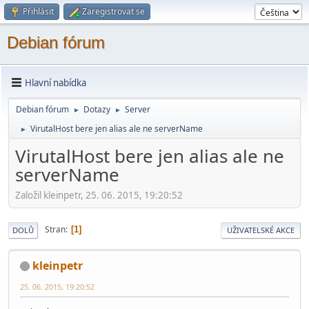
Přihlásit
Zaregistrovat se
Debian fórum
Hlavní nabídka
Debian fórum
Dotazy
Server
►
►
VirutalHost bere jen alias ale ne serverName
►
VirutalHost bere jen alias ale ne
serverName
Založil kleinpetr, 25. 06. 2015, 19:20:52
Stran
1
DOLŮ
UŽIVATELSKÉ AKCE
kleinpetr
25. 06. 2015, 19:20:52