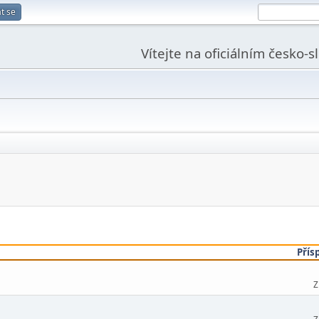
t se
Vítejte na oficiálním česko-
Přís
Z