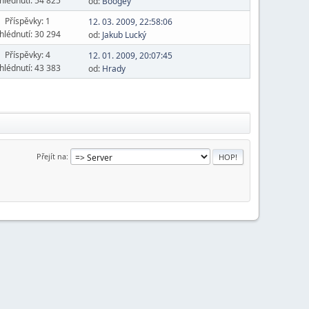
hlédnutí: 54 825
od:
Boogey
Příspěvky: 1
12. 03. 2009, 22:58:06
hlédnutí: 30 294
od:
Jakub Lucký
Příspěvky: 4
12. 01. 2009, 20:07:45
hlédnutí: 43 383
od:
Hrady
Přejít na