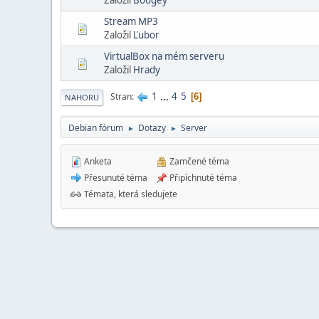
Stream MP3
Založil
Ľubor
VirtualBox na mém serveru
Založil
Hrady
1
...
4
5
Stran
6
NAHORU
Debian fórum
Dotazy
Server
►
►
Anketa
Zamčené téma
Přesunuté téma
Připíchnuté téma
Témata, která sledujete