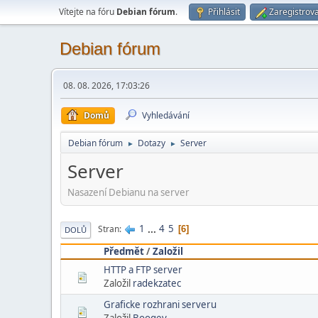
Vítejte na fóru
Debian fórum
.
Přihlásit
Zaregistrova
Debian fórum
08. 08. 2026, 17:03:26
Domů
Vyhledávání
Debian fórum
Dotazy
Server
►
►
Server
Nasazení Debianu na server
1
...
4
5
Stran
6
DOLŮ
Předmět
/
Založil
HTTP a FTP server
Založil
radekzatec
Graficke rozhrani serveru
Založil
Boogey