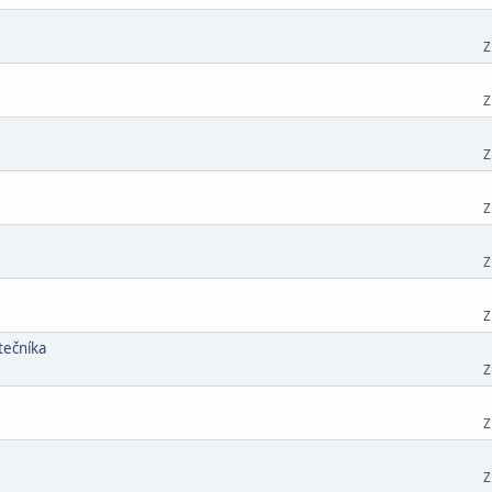
Z
Z
Z
Z
Z
Z
tečníka
Z
Z
Z