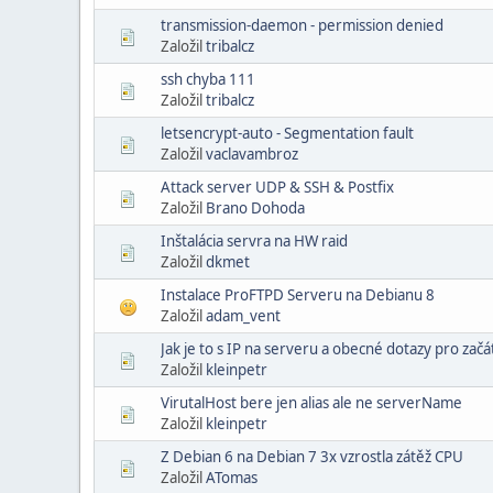
transmission-daemon - permission denied
Založil
tribalcz
ssh chyba 111
Založil
tribalcz
letsencrypt-auto - Segmentation fault
Založil
vaclavambroz
Attack server UDP & SSH & Postfix
Založil
Brano Dohoda
Inštalácia servra na HW raid
Založil
dkmet
Instalace ProFTPD Serveru na Debianu 8
Založil
adam_vent
Jak je to s IP na serveru a obecné dotazy pro začá
Založil
kleinpetr
VirutalHost bere jen alias ale ne serverName
Založil
kleinpetr
Z Debian 6 na Debian 7 3x vzrostla zátěž CPU
Založil
ATomas