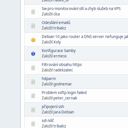
Sw pro monitorování sítí a chyb služeb na VPS
Založil
cíca
Odesílání emailů
Založil
tribalcz
Debian 10 jako router a DNS server nefunguje j
Založil
Xoly
Konfigurace Samby
Založil
ermess
Filtrování obsahu https
Založil
radekzatec
hdparm
Založil
godnemar
Problem vsftp login failed
Založil
peter_cernak
připojení ssh
Založil
Jara-Debian
ssh klíč
Založil
tribalcz