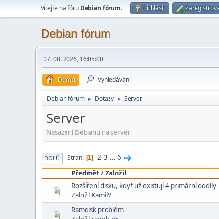
Vítejte na fóru
Debian fórum
.
Přihlásit
Zaregistrova
Debian fórum
07. 08. 2026, 16:05:00
Domů
Vyhledávání
Debian fórum
Dotazy
Server
►
►
Server
Nasazení Debianu na server
2
3
...
6
Stran
1
DOLŮ
Předmět
/
Založil
Rozšíření disku, když už existují 4 primární oddíly
Založil
KamilV
Ramdisk problém
Založil
radek_dr