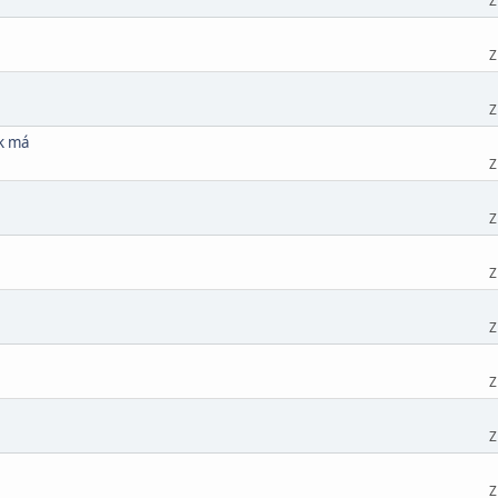
Z
Z
Z
ak má
Z
Z
Z
Z
Z
Z
Z