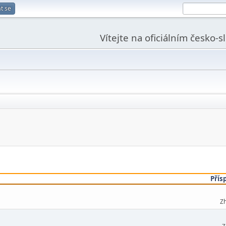
t se
Vítejte na oficiálním česko-
Přís
Zh