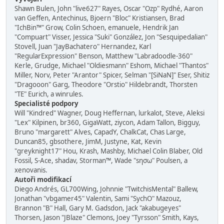
Shawn Bulen, John "live627" Rayes, Oscar "Ozp" Rydhé, Aaron
van Geffen, Antechinus, Bjoern "Bloc" Kristiansen, Brad
"IchBin™" Grow, Colin Schoen, emanuele, Hendrik Jan
"Compuart" Visser, Jessica "Suki" González, Jon "Sesquipedalian"
Stovell, Juan "JayBachatero" Hernandez, Karl
"RegularExpression" Benson, Matthew "Labradoodle-360"
Kerle, Grudge, Michael "Oldiesmann" Eshom, Michael "Thantos"
Miller, Norv, Peter "Arantor" Spicer, Selman "[SiNaN]" Eser, Shitiz
"Dragooon" Garg, Theodore "Orstio" Hildebrandt, Thorsten
"TE" Eurich, a winrules.
Specialisté podpory
Will "Kindred" Wagner, Doug Heffernan, lurkalot, Steve, Aleksi
"Lex" Kilpinen, br360, GigaWatt, ziycon, Adam Tallon, Bigguy,
Bruno "margarett" Alves, CapadY, ChalkCat, Chas Large,
Duncan85, gbsothere, JimM, Justyne, Kat, Kevin
"greyknight17" Hou, Krash, Mashby, Michael Colin Blaber, Old
Fossil, S-Ace, shadav, Storman™, Wade "sησω" Poulsen, a
xenovanis.
Autoři modifikací
Diego Andrés, GL700Wing, Johnnie "TwitchisMental" Ballew,
Jonathan "vbgamer45" Valentin, Sami "SychO" Mazouz,
Brannon "B" Hall, Gary M. Gadsdon, Jack "akabugeyes"
Thorsen, Jason "JBlaze" Clemons, Joey "Tyrsson" Smith, Kays,