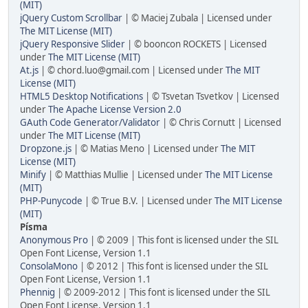
(MIT)
jQuery Custom Scrollbar
| © Maciej Zubala | Licensed under
The MIT License (MIT)
jQuery Responsive Slider
| © booncon ROCKETS | Licensed
under
The MIT License (MIT)
At.js
| © chord.luo@gmail.com | Licensed under
The MIT
License (MIT)
HTML5 Desktop Notifications
| © Tsvetan Tsvetkov | Licensed
under
The Apache License Version 2.0
GAuth Code Generator/Validator
| © Chris Cornutt | Licensed
under
The MIT License (MIT)
Dropzone.js
| © Matias Meno | Licensed under
The MIT
License (MIT)
Minify
| © Matthias Mullie | Licensed under
The MIT License
(MIT)
PHP-Punycode
| © True B.V. | Licensed under
The MIT License
(MIT)
Písma
Anonymous Pro
| © 2009 | This font is licensed under the SIL
Open Font License, Version 1.1
ConsolaMono
| © 2012 | This font is licensed under the SIL
Open Font License, Version 1.1
Phennig
| © 2009-2012 | This font is licensed under the SIL
Open Font License, Version 1.1