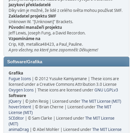
Jazykoví překladatelé
Díky vám je možné, že lidé z celého světa mohou používat SMF.
Zakladatel projektu SMF
Unknown W. "[Unknown]" Brackets.
Původní manažeři projektu
Jeff Lewis, Joseph Fung, a David Recordon.
Vzpomínáme na
Crip, K@, metallica48423, a Paul_Pauline.
A pro všechny, na které jsme zapomněli: Děkujeme!
Software/Grafika
Grafika
Fugue Icons
| © 2012 Yusuke Kamiyamane | These icons are
licensed under a Creative Commons Attribution 3.0 License
Oxygen Icons
| These icons are licensed under
GNU LGPLv3
Software
JQuery
| © John Resig | Licensed under
The MIT License (MIT)
hoverIntent
| © Brian Cherne | Licensed under
The MIT
License (MIT)
SCEditor
| © Sam Clarke | Licensed under
The MIT License
(MIT)
animaDrag
| © Abel Mohler | Licensed under
The MIT License