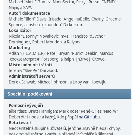
Michael "Mick." Gomez, NanoSector, Ricky., Russell "NEND"
Najar, a SA™.
Autoři dokumentace
Michele "Illori" Davis, Irisado, AngelinaBelle, Chainy, Graeme
Spence, a Joshua "groundup" Dickerson.
Lokalizátoři
Nikola "Dzonny" Novaković, m4z, Francisco "d3vcho"
Domínguez, Robert Monden, a Relyana.
Marketing
Adish "(F.L.A.M.E.R)" Patel, Bryan "Runic" Deakin, Marcus
"cσσкιє мσηѕтєя" Forsberg, a Ralph "[n3rve]" Otowo.
Místní administrátoři
Jeremy "SleePy" Darwood.
Administrátoři serverů
Derek Schwab, Michael Johnson, a Liroy van Hoewijk.
Speciální poděkování
Pomocní vývojáři
albertlast; Brett Flannigan; Mark Rose; René-Gilles "Nao 尚"
Deberdt; tinoest; a každý, kdo přispěl
na GitHubu
.
Beta testeři
Neocenitelná skupina uživatelů, jenž neúnavně hledali chyby,
poskytovali zpětnou vazbu a přiváděli vývojáře k šílenství.