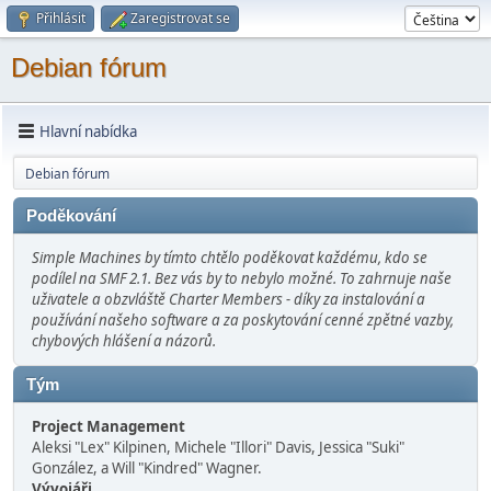
Přihlásit
Zaregistrovat se
Debian fórum
Hlavní nabídka
Debian fórum
Poděkování
Simple Machines by tímto chtělo poděkovat každému, kdo se
podílel na SMF 2.1. Bez vás by to nebylo možné. To zahrnuje naše
uživatele a obzvláště Charter Members - díky za instalování a
používání našeho software a za poskytování cenné zpětné vazby,
chybových hlášení a názorů.
Tým
Project Management
Aleksi "Lex" Kilpinen, Michele "Illori" Davis, Jessica "Suki"
González, a Will "Kindred" Wagner.
Vývojáři