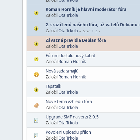
Roman Horník je hlavní moderátor fóra
Založil
Ota Trkola
2. sraz členů našeho fóra, uživatelů Debianu i
Založil
Ota Trkola
1
2
Stran
Závazná pravidla Debian fóra
Založil
Ota Trkola
Fórum dostalo nový kabát
Založil
Roman Horník
Nová sada smajlů
Založil
Roman Horník
Tapatalk
Založil
Ota Trkola
Nové téma vzhledu fóra
Založil
Ota Trkola
Upgrade SMF na verzi 2.0.5
Založil
Ota Trkola
Povolení uploadu příloh
Založil
Ota Trkola