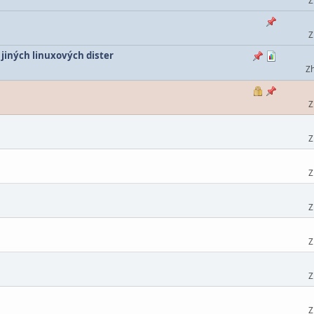
Z
Z
 jiných linuxových dister
Zh
Z
Z
Z
Z
Z
Z
Z