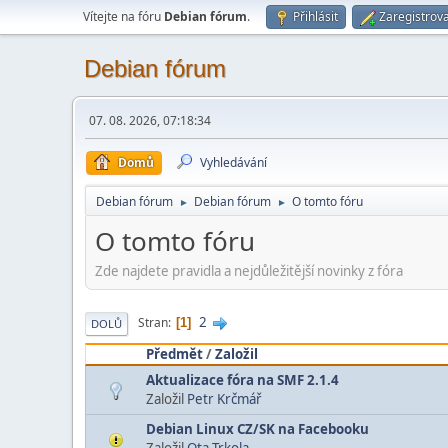
Vítejte na fóru
Debian fórum
.
Přihlásit
Zaregistrova
Debian fórum
07. 08. 2026, 07:18:34
Domů
Vyhledávání
Debian fórum
Debian fórum
O tomto fóru
►
►
O tomto fóru
Zde najdete pravidla a nejdůležitější novinky z fóra
2
Stran
1
DOLŮ
Předmět
/
Založil
Aktualizace fóra na SMF 2.1.4
Založil
Petr Krčmář
Debian Linux CZ/SK na Facebooku
Založil
Ota Trkola