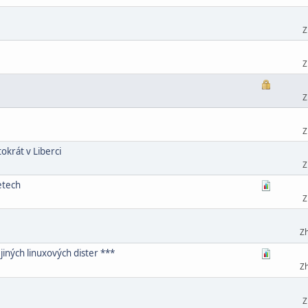
Z
Z
Z
Z
tokrát v Liberci
Z
etech
Z
Zh
 jiných linuxových dister ***
Zh
Z