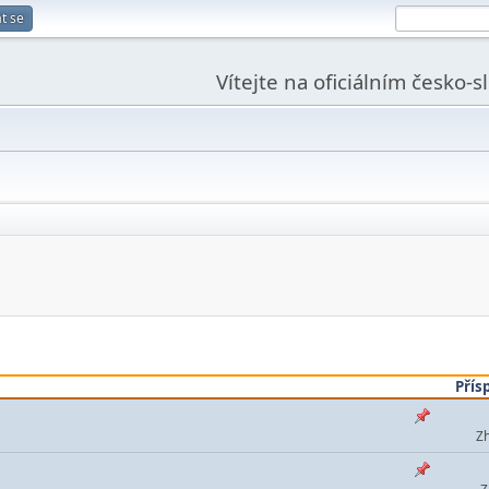
t se
Vítejte na oficiálním česko-
Přís
Zh