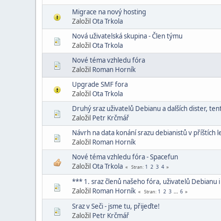
Migrace na nový hosting
Založil
Ota Trkola
Nová uživatelská skupina - Člen týmu
Založil
Ota Trkola
Nové téma vzhledu fóra
Založil
Roman Horník
Upgrade SMF fora
Založil
Ota Trkola
Druhý sraz uživatelů Debianu a dalších dister, ten
Založil
Petr Krčmář
Návrh na data konání srazu debianistů v příštích l
Založil
Roman Horník
Nové téma vzhledu fóra - Spacefun
Založil
Ota Trkola
1
2
3
4
Stran
*** 1. sraz členů našeho fóra, uživatelů Debianu i
Založil
Roman Horník
1
2
3
...
6
Stran
Sraz v Seči - jsme tu, přijeďte!
Založil
Petr Krčmář