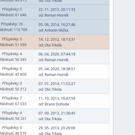
hlédnutí: 49 615
od:
Ota Trkola
Příspěvky: 5
22. 11. 2015, 20:11:33
hlédnutí: 61 646
od:
Roman Horník
Příspěvky: 26
05. 06. 2014, 16:27:46
lédnutí: 115 768
od:
Antonín Mička
Příspěvky: 0
18. 12. 2012, 18:13:31
hlédnutí: 51 599
od:
Ota Trkola
Příspěvky: 4
06. 04. 2020, 07:44:18
hlédnutí: 56 345
od:
Roman Horník
Příspěvky: 0
05. 04. 2020, 18:38:51
hlédnutí: 45 800
od:
Roman Horník
Příspěvky: 0
07. 01. 2014, 11:52:27
hlédnutí: 50 312
od:
Ota Trkola
Příspěvky: 7
11. 10. 2013, 16:47:59
hlédnutí: 67 033
od:
Brano Dohoda
Příspěvky: 4
07. 09. 2013, 21:30:45
hlédnutí: 54 331
od:
Ota Trkola
Příspěvky: 0
29. 05. 2013, 20:26:06
hlédnutí: 48 570
od:
Ota Trkola