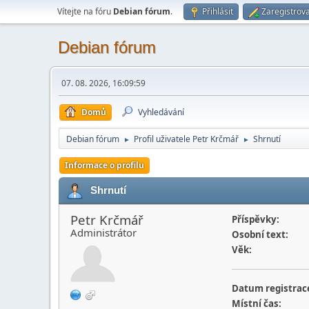
Vítejte na fóru
Debian fórum
.
Přihlásit
Zaregistrova
Debian fórum
07. 08. 2026, 16:09:59
Domů
Vyhledávání
Debian fórum
Profil uživatele Petr Krčmář
Shrnutí
►
►
Informace o profilu
Shrnutí
Petr Krčmář
Příspěvky:
Administrátor
Osobní text:
Věk:
Datum registrac
Místní čas: