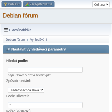
Přihlásit
Zaregistrovat se
Debian fórum
Hlavní nabídka
Debian fórum
Vyhledávání
►
Nastavit vyhledávací parametry
Hledat podle:
např.
Orwell "Farma zvířat" -film
Způsob hledání:
Podle uživatele:
Pořadí výsledků: