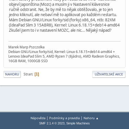
objeví Japonština (Mozc) a musím ji v Nastavení klávesnice
ručně odstranit. Ne, že by mě to nějak obtěžovalo, je to jen
jedno kliknutí, ale nebaví mě to aplikovat po každém restartu.
Mám Debian GNU/Linux forky/sid (forky) x86_64, ntb: 82XM
(IdeaPad Slim 3 15ABR8), Kernel: Linux 6.18.15+deb14-amd64
Zkušel jsem to i v nastavení MOZC, ale nic... Nějaký nápad?
Marek Marp Pszczolka
Debian GNU/Linux forky/sid, Kernel: Linux 6.18.15+deb14-amd64 +
Lenovo IdeaPad Slim 5, AMD Ryzen 7 (8jádro), AMD Radeon Graphics,
16GB RAM, 1000GB SSD
Stran
1
NAHORU
UŽIVATELSKÉ AKCE
|
|
Nápověda
Podmínky a pravidla
Nahoru ▲
,
SMF 2.1.4 © 2023
Simple Machines