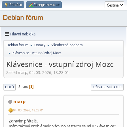
Přihlásit
Zaregistrovat se
Debian fórum
Hlavní nabídka
Debian fórum
Dotazy
Všeobecná podpora
►
►
Klávesnice - vstupní zdroj Mozc
►
Klávesnice - vstupní zdroj Mozc
Založil marp, 04. 03. 2026, 18:28:01
Stran
1
DOLŮ
UŽIVATELSKÉ AKCE
marp
04. 03. 2026, 18:28:01
Zdravím přátelé,
mám takový problémek: Vždy po restartu se mi u "klávesnice"