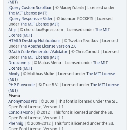
(MIT)
jQuery Custom Scrollbar
| © Maciej Zubala | Licensed under
The MIT License (MIT)
jQuery Responsive Slider
| © booncon ROCKETS | Licensed
under
The MIT License (MIT)
At.js
| © chord.luo@gmail.com | Licensed under
The MIT
License (MIT)
HTML5 Desktop Notifications
| © Tsvetan Tsvetkov | Licensed
under
The Apache License Version 2.0
GAuth Code Generator/Validator
| © Chris Cornutt | Licensed
under
The MIT License (MIT)
Dropzone.js
| © Matias Meno | Licensed under
The MIT
License (MIT)
Minify
| © Matthias Mullie | Licensed under
The MIT License
(MIT)
PHP-Punycode
| © True B.V. | Licensed under
The MIT License
(MIT)
Písma
Anonymous Pro
| © 2009 | This font is licensed under the SIL
Open Font License, Version 1.1
ConsolaMono
| © 2012 | This font is licensed under the SIL
Open Font License, Version 1.1
Phennig
| © 2009-2012 | This font is licensed under the SIL
Open Font License, Version 1.1