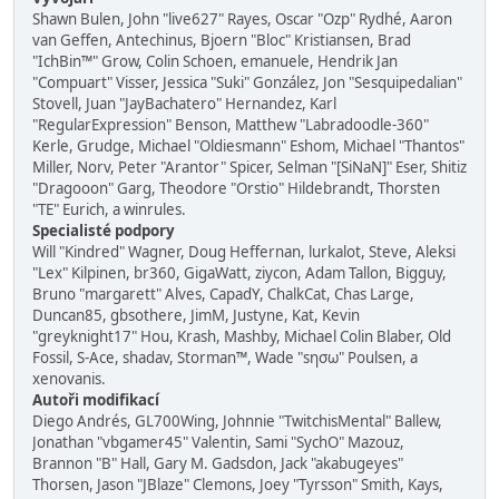
Shawn Bulen, John "live627" Rayes, Oscar "Ozp" Rydhé, Aaron
van Geffen, Antechinus, Bjoern "Bloc" Kristiansen, Brad
"IchBin™" Grow, Colin Schoen, emanuele, Hendrik Jan
"Compuart" Visser, Jessica "Suki" González, Jon "Sesquipedalian"
Stovell, Juan "JayBachatero" Hernandez, Karl
"RegularExpression" Benson, Matthew "Labradoodle-360"
Kerle, Grudge, Michael "Oldiesmann" Eshom, Michael "Thantos"
Miller, Norv, Peter "Arantor" Spicer, Selman "[SiNaN]" Eser, Shitiz
"Dragooon" Garg, Theodore "Orstio" Hildebrandt, Thorsten
"TE" Eurich, a winrules.
Specialisté podpory
Will "Kindred" Wagner, Doug Heffernan, lurkalot, Steve, Aleksi
"Lex" Kilpinen, br360, GigaWatt, ziycon, Adam Tallon, Bigguy,
Bruno "margarett" Alves, CapadY, ChalkCat, Chas Large,
Duncan85, gbsothere, JimM, Justyne, Kat, Kevin
"greyknight17" Hou, Krash, Mashby, Michael Colin Blaber, Old
Fossil, S-Ace, shadav, Storman™, Wade "sησω" Poulsen, a
xenovanis.
Autoři modifikací
Diego Andrés, GL700Wing, Johnnie "TwitchisMental" Ballew,
Jonathan "vbgamer45" Valentin, Sami "SychO" Mazouz,
Brannon "B" Hall, Gary M. Gadsdon, Jack "akabugeyes"
Thorsen, Jason "JBlaze" Clemons, Joey "Tyrsson" Smith, Kays,