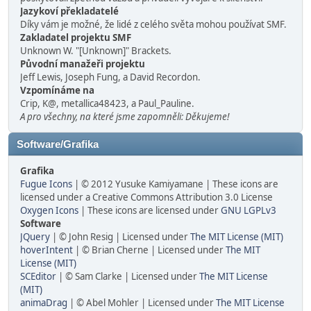
Jazykoví překladatelé
Díky vám je možné, že lidé z celého světa mohou používat SMF.
Zakladatel projektu SMF
Unknown W. "[Unknown]" Brackets.
Původní manažeři projektu
Jeff Lewis, Joseph Fung, a David Recordon.
Vzpomínáme na
Crip, K@, metallica48423, a Paul_Pauline.
A pro všechny, na které jsme zapomněli: Děkujeme!
Software/Grafika
Grafika
Fugue Icons
| © 2012 Yusuke Kamiyamane | These icons are
licensed under a Creative Commons Attribution 3.0 License
Oxygen Icons
| These icons are licensed under
GNU LGPLv3
Software
JQuery
| © John Resig | Licensed under
The MIT License (MIT)
hoverIntent
| © Brian Cherne | Licensed under
The MIT
License (MIT)
SCEditor
| © Sam Clarke | Licensed under
The MIT License
(MIT)
animaDrag
| © Abel Mohler | Licensed under
The MIT License