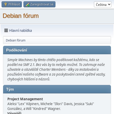
Přihlásit
Zaregistrovat se
Debian fórum
Hlavní nabídka
Debian fórum
Poděkování
Simple Machines by tímto chtělo poděkovat každému, kdo se
podílel na SMF 2.1. Bez vás by to nebylo možné. To zahrnuje naše
uživatele a obzvláště Charter Members - díky za instalování a
používání našeho software a za poskytování cenné zpětné vazby,
chybových hlášení a názorů.
Tým
Project Management
Aleksi "Lex" Kilpinen, Michele "Illori" Davis, Jessica "Suki"
González, a Will "Kindred" Wagner.
Vývojáři