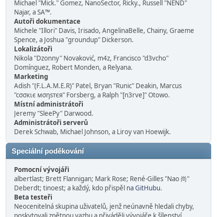
Michael "Mick." Gomez, NanoSector, Ricky., Russell "NEND"
Najar, a SA™.
Autoři dokumentace
Michele "Illori" Davis, Irisado, AngelinaBelle, Chainy, Graeme
Spence, a Joshua "groundup" Dickerson.
Lokalizátoři
Nikola "Dzonny" Novaković, m4z, Francisco "d3vcho"
Domínguez, Robert Monden, a Relyana.
Marketing
Adish "(F.L.A.M.E.R)" Patel, Bryan "Runic" Deakin, Marcus
"cσσкιє мσηѕтєя" Forsberg, a Ralph "[n3rve]" Otowo.
Místní administrátoři
Jeremy "SleePy" Darwood.
Administrátoři serverů
Derek Schwab, Michael Johnson, a Liroy van Hoewijk.
Speciální poděkování
Pomocní vývojáři
albertlast; Brett Flannigan; Mark Rose; René-Gilles "Nao 尚"
Deberdt; tinoest; a každý, kdo přispěl
na GitHubu
.
Beta testeři
Neocenitelná skupina uživatelů, jenž neúnavně hledali chyby,
poskytovali zpětnou vazbu a přiváděli vývojáře k šílenství.