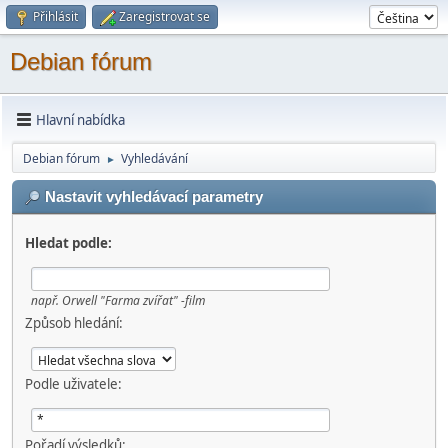
Přihlásit
Zaregistrovat se
Debian fórum
Hlavní nabídka
Debian fórum
Vyhledávání
►
Nastavit vyhledávací parametry
Hledat podle:
např.
Orwell "Farma zvířat" -film
Způsob hledání:
Podle uživatele:
Pořadí výsledků: