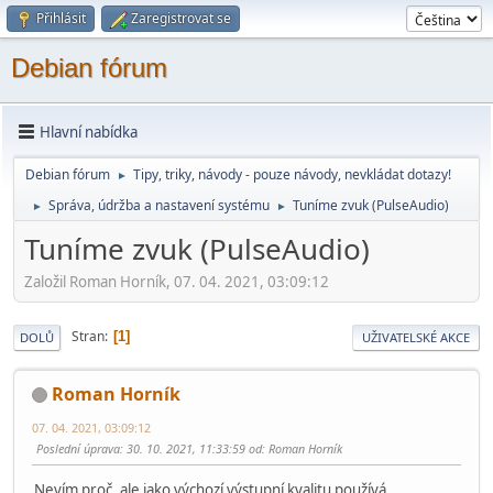
Přihlásit
Zaregistrovat se
Debian fórum
Hlavní nabídka
Debian fórum
Tipy, triky, návody - pouze návody, nevkládat dotazy!
►
Správa, údržba a nastavení systému
Tuníme zvuk (PulseAudio)
►
►
Tuníme zvuk (PulseAudio)
Založil Roman Horník, 07. 04. 2021, 03:09:12
Stran
1
DOLŮ
UŽIVATELSKÉ AKCE
Roman Horník
07. 04. 2021, 03:09:12
Poslední úprava
: 30. 10. 2021, 11:33:59 od: Roman Horník
Nevím proč, ale jako výchozí výstupní kvalitu používá