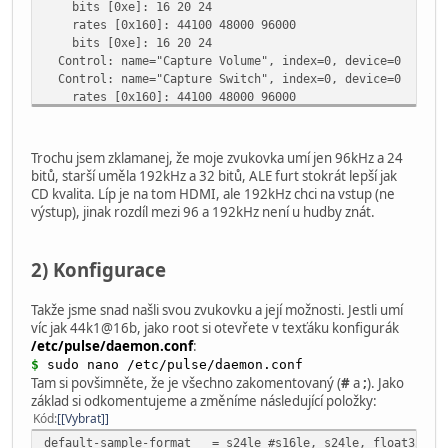
bits [0xe]: 16 20 24
rates [0x160]: 44100 48000 96000
bits [0xe]: 16 20 24
Control: name="Capture Volume", index=0, device=0
Control: name="Capture Switch", index=0, device=0
rates [0x160]: 44100 48000 96000
bits [0x6]: 16 20
rates [0x160]: 44100 48000 96000
bits [0x6]: 16 20
Trochu jsem zklamanej, že moje zvukovka umí jen 96kHz a 24
Control: name="Mic Playback Volume", index=0, device=0
bitů, starší uměla 192kHz a 32 bitů, ALE furt stokrát lepší jak
Control: name="Mic Playback Switch", index=0, device=0
CD kvalita. Líp je na tom HDMI, ale 192kHz chci na vstup (ne
Control: name="Internal Mic Playback Volume", index=0, 
výstup), jinak rozdíl mezi 96 a 192kHz není u hudby znát.
Control: name="Internal Mic Playback Switch", index=0, 
Control: name="Headphone Playback Switch", index=1, dev
Control: name="Speaker Playback Switch", index=0, devic
2) Konfigurace
Control: name="Internal Mic Boost Volume", index=0, dev
Control: name="Mic Boost Volume", index=0, device=0
Takže jsme snad našli svou zvukovku a její možnosti. Jestli umí
Control: name="Line Out Playback Switch", index=0, devi
víc jak 44k1@16b, jako root si otevřete v texťáku konfigurák
Control: name="Headphone Playback Switch", index=0, dev
/etc/pulse/daemon.conf
:
Codec: Nvidia GPU 42 HDMI/DP
$
sudo nano /etc/pulse/daemon.conf
rates [0x0]:
Tam si povšimněte, že je všechno zakomentovaný (
#
a
;
). Jako
bits [0x0]:
základ si odkomentujeme a změníme následující položky:
rates [0x7f0]: 32000 44100 48000 88200 96000 176400 1
Kód
[Vybrat]
bits [0xe]: 16 20 24
rates [0x7f0]: 32000 44100 48000 88200 96000 176400 1
default-sample-format
= s24le
#s16le, s24le, float32le;