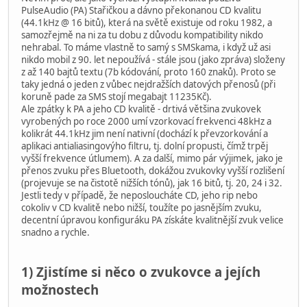
PulseAudio (PA) Stařičkou a dávno překonanou CD kvalitu
(44.1kHz @ 16 bitů), která na světě existuje od roku 1982, a
samozřejmě na ni za tu dobu z důvodu kompatibility nikdo
nehrabal. To máme vlastně to samý s SMSkama, i když už asi
nikdo mobil z 90. let nepoužívá - stále jsou (jako zpráva) složeny
z až 140 bajtů textu (7b kódování, proto 160 znaků). Proto se
taky jedná o jeden z vůbec nejdražších datových přenosů (při
koruně pade za SMS stojí megabajt 11235Kč).
Ale zpátky k PA a jeho CD kvalitě - drtivá většina zvukovek
vyrobených po roce 2000 umí vzorkovací frekvenci 48kHz a
kolikrát 44.1kHz jim není nativní (dochází k převzorkování a
aplikaci antialiasingovýho filtru, tj. dolní propusti, čímž trpěj
vyšší frekvence útlumem). A za další, mimo pár výjimek, jako je
přenos zvuku přes Bluetooth, dokážou zvukovky vyšší rozlišení
(projevuje se na čistotě nižších tónů), jak 16 bitů, tj. 20, 24 i 32.
Jestli tedy v případě, že neposloucháte CD, jeho rip nebo
cokoliv v CD kvalitě nebo nižší, toužíte po jasnějším zvuku,
decentní úpravou konfiguráku PA získáte kvalitnější zvuk velice
snadno a rychle.
1) Zjistíme si něco o zvukovce a jejích
možnostech