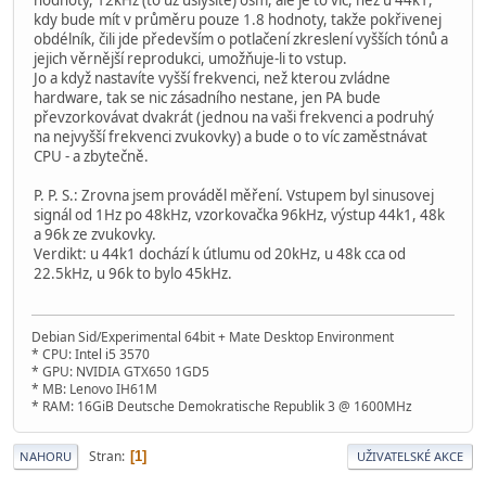
kdy bude mít v průměru pouze 1.8 hodnoty, takže pokřivenej
obdélník, čili jde především o potlačení zkreslení vyšších tónů a
jejich věrnější reprodukci, umožňuje-li to vstup.
Jo a když nastavíte vyšší frekvenci, než kterou zvládne
hardware, tak se nic zásadního nestane, jen PA bude
převzorkovávat dvakrát (jednou na vaši frekvenci a podruhý
na nejvyšší frekvenci zvukovky) a bude o to víc zaměstnávat
CPU - a zbytečně.
P. P. S.: Zrovna jsem prováděl měření. Vstupem byl sinusovej
signál od 1Hz po 48kHz, vzorkovačka 96kHz, výstup 44k1, 48k
a 96k ze zvukovky.
Verdikt: u 44k1 dochází k útlumu od 20kHz, u 48k cca od
22.5kHz, u 96k to bylo 45kHz.
Debian Sid/Experimental 64bit + Mate Desktop Environment
* CPU: Intel i5 3570
* GPU: NVIDIA GTX650 1GD5
* MB: Lenovo IH61M
* RAM: 16GiB Deutsche Demokratische Republik 3 @ 1600MHz
Stran
1
NAHORU
UŽIVATELSKÉ AKCE