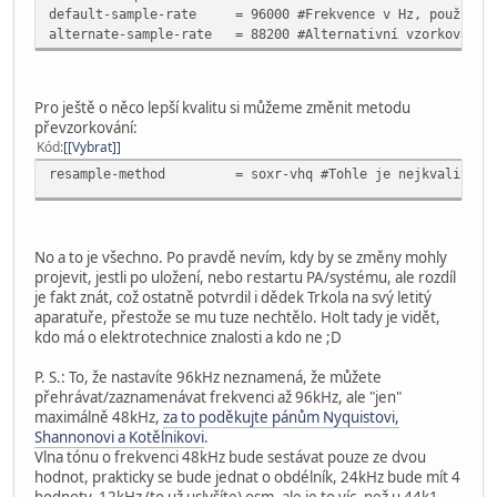
bits [0xe]: 16 20 24
default-sample-rate
= 96000
#Frekvence v Hz, použijte
rates [0x7f0]: 32000 44100 48000 88200 96000 176400 1
alternate-sample-rate
= 88200
#Alternativní vzorkovačka
bits [0xe]: 16 20 24
rates [0x7f0]: 32000 44100 48000 88200 96000 176400 1
bits [0xe]: 16 20 24
Pro ještě o něco lepší kvalitu si můžeme změnit metodu
převzorkování:
Kód
[Vybrat]
resample-method
= soxr-vhq #Tohle je nejkvalitněj
No a to je všechno. Po pravdě nevím, kdy by se změny mohly
projevit, jestli po uložení, nebo restartu PA/systému, ale rozdíl
je fakt znát, což ostatně potvrdil i dědek Trkola na svý letitý
aparatuře, přestože se mu tuze nechtělo. Holt tady je vidět,
kdo má o elektrotechnice znalosti a kdo ne ;D
P. S.: To, že nastavíte 96kHz neznamená, že můžete
přehrávat/zaznamenávat frekvenci až 96kHz, ale "jen"
maximálně 48kHz,
za to poděkujte pánům Nyquistovi,
Shannonovi a Kotělnikovi
.
Vlna tónu o frekvenci 48kHz bude sestávat pouze ze dvou
hodnot, prakticky se bude jednat o obdélník, 24kHz bude mít 4
hodnoty, 12kHz (to už uslyšíte) osm, ale je to víc, než u 44k1,