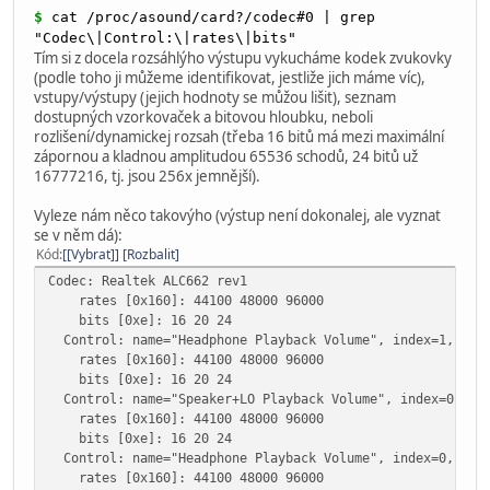
$
cat /proc/asound/card?/codec#0 | grep
"Codec\|Control:\|rates\|bits"
Tím si z docela rozsáhlýho výstupu vykucháme kodek zvukovky
(podle toho ji můžeme identifikovat, jestliže jich máme víc),
vstupy/výstupy (jejich hodnoty se můžou lišit), seznam
dostupných vzorkovaček a bitovou hloubku, neboli
rozlišení/dynamickej rozsah (třeba 16 bitů má mezi maximální
zápornou a kladnou amplitudou 65536 schodů, 24 bitů už
16777216, tj. jsou 256x jemnější).
Vyleze nám něco takovýho (výstup není dokonalej, ale vyznat
se v něm dá):
Kód
[Vybrat]
Rozbalit
Codec: Realtek ALC662 rev1
rates [0x160]: 44100 48000 96000
bits [0xe]: 16 20 24
Control: name="Headphone Playback Volume", index=1, dev
rates [0x160]: 44100 48000 96000
bits [0xe]: 16 20 24
Control: name="Speaker+LO Playback Volume", index=0, de
rates [0x160]: 44100 48000 96000
bits [0xe]: 16 20 24
Control: name="Headphone Playback Volume", index=0, dev
rates [0x160]: 44100 48000 96000