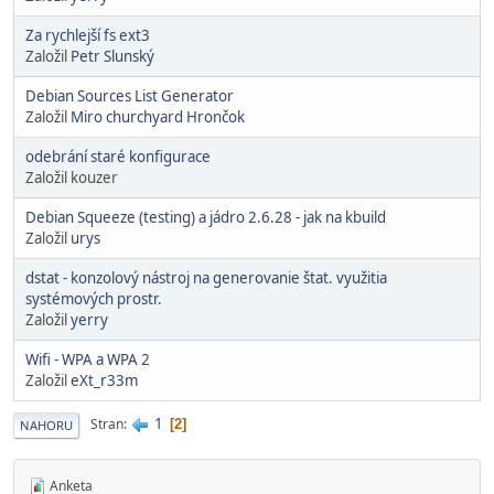
Za rychlejší fs ext3
Založil
Petr Slunský
Debian Sources List Generator
Založil
Miro churchyard Hrončok
odebrání staré konfigurace
Založil kouzer
Debian Squeeze (testing) a jádro 2.6.28 - jak na kbuild
Založil
urys
dstat - konzolový nástroj na generovanie štat. využitia
systémových prostr.
Založil
yerry
Wifi - WPA a WPA 2
Založil
eXt_r33m
1
Stran
2
NAHORU
Anketa