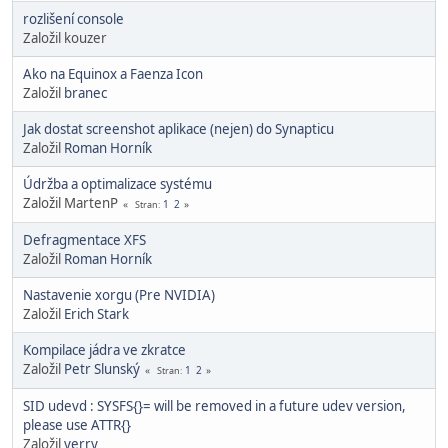
rozlišení console
Založil kouzer
Ako na Equinox a Faenza Icon
Založil
branec
Jak dostat screenshot aplikace (nejen) do Synapticu
Založil
Roman Horník
Údržba a optimalizace systému
Založil MartenP
1
2
Stran
Defragmentace XFS
Založil
Roman Horník
Nastavenie xorgu (Pre NVIDIA)
Založil
Erich Stark
Kompilace jádra ve zkratce
Založil
Petr Slunský
1
2
Stran
SID udevd : SYSFS{}= will be removed in a future udev version,
please use ATTR{}
Založil
yerry