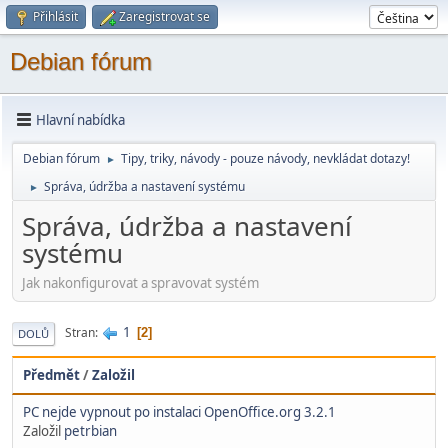
Přihlásit
Zaregistrovat se
Debian fórum
Hlavní nabídka
Debian fórum
Tipy, triky, návody - pouze návody, nevkládat dotazy!
►
Správa, údržba a nastavení systému
►
Správa, údržba a nastavení
systému
Jak nakonfigurovat a spravovat systém
1
Stran
2
DOLŮ
Předmět
/
Založil
PC nejde vypnout po instalaci OpenOffice.org 3.2.1
Založil
petrbian