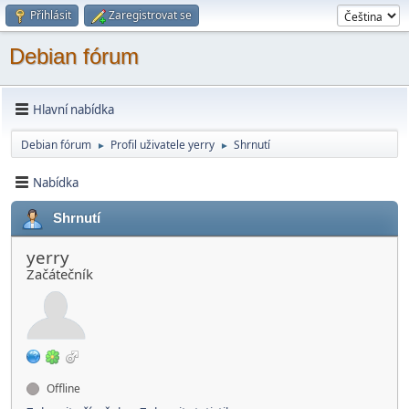
Přihlásit
Zaregistrovat se
Debian fórum
Hlavní nabídka
Debian fórum
Profil uživatele yerry
Shrnutí
►
►
Nabídka
Shrnutí
yerry
Začátečník
Offline