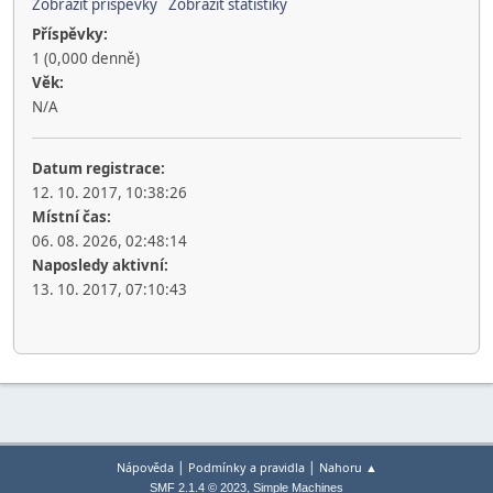
Zobrazit příspěvky
Zobrazit statistiky
Příspěvky:
1 (0,000 denně)
Věk:
N/A
Datum registrace:
12. 10. 2017, 10:38:26
Místní čas:
06. 08. 2026, 02:48:14
Naposledy aktivní:
13. 10. 2017, 07:10:43
|
|
Nápověda
Podmínky a pravidla
Nahoru ▲
,
SMF 2.1.4 © 2023
Simple Machines