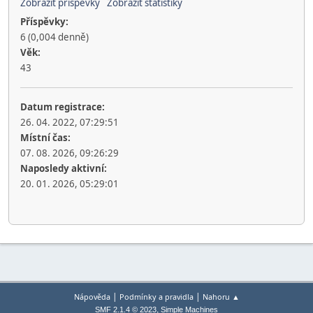
Zobrazit příspěvky
Zobrazit statistiky
Příspěvky:
6 (0,004 denně)
Věk:
43
Datum registrace:
26. 04. 2022, 07:29:51
Místní čas:
07. 08. 2026, 09:26:29
Naposledy aktivní:
20. 01. 2026, 05:29:01
|
|
Nápověda
Podmínky a pravidla
Nahoru ▲
,
SMF 2.1.4 © 2023
Simple Machines