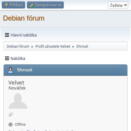
Přihlásit
Zaregistrovat se
Debian fórum
Hlavní nabídka
Debian fórum
Profil uživatele Velvet
Shrnutí
►
►
Nabídka
Shrnutí
Velvet
Nováček
Offline