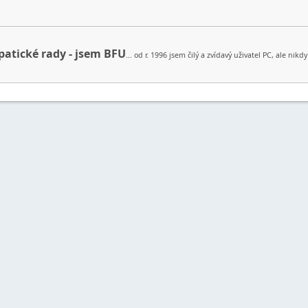
patické rady - jsem BFU
... od r. 1996 jsem čilý a zvídavý uživatel PC, ale ni