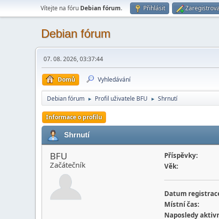
Vítejte na fóru
Debian fórum
.
Přihlásit
Zaregistrova
Debian fórum
07. 08. 2026, 03:37:44
Domů
Vyhledávání
Debian fórum
Profil uživatele BFU
Shrnutí
►
►
Informace o profilu
Shrnutí
BFU
Příspěvky:
Začátečník
Věk:
Datum registrac
Místní čas:
Naposledy aktivn