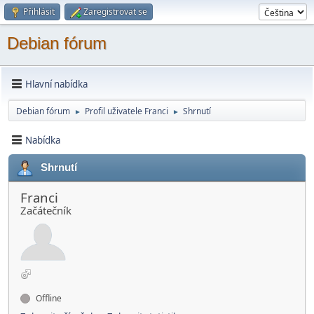
Přihlásit
Zaregistrovat se
Debian fórum
Hlavní nabídka
Debian fórum
Profil uživatele Franci
Shrnutí
►
►
Nabídka
Shrnutí
Franci
Začátečník
Offline