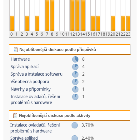
0
1
2
3
4
5
6
7
8
9
10
11
12
13
14
15
16
17
18
19
20
21
22
23
Nejoblíbenější diskuse podle příspěvků
Hardware
8
Správa aplikací
4
Správa a instalace softwaru
2
Všeobecná podpora
2
Návrhy a připomínky
1
Instalace ovladačů, řešení
1
problémů s hardware
Nejoblíbenější diskuse podle aktivity
Instalace ovladačů, řešení
3,70%
problémů s hardware
Správa aplikací
2,40%