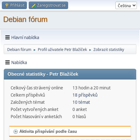
Přihlásit
Zaregistrovat se
Debian fórum
Hlavní nabídka
Debian fórum
Profil uživatele Petr Blažíček
Zobrazit statistiky
►
►
Nabídka
Obecné statistiky - Petr Blažíček
Celkový čas strávený online
13 hodin a 20 minut
Celkem příspěvků
18 příspěvků
Založených témat
10 témat
Počet vytvořených anket
0 anket
Počet hlasování v anketách
0 hlasů
Aktivita přispívání podle času