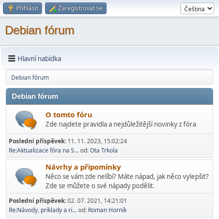
Přihlásit
Zaregistrovat se
Debian fórum
Hlavní nabídka
Debian fórum
Debian fórum
O tomto fóru
Zde najdete pravidla a nejdůležitější novinky z fóra
Poslední příspěvek:
11. 11. 2023, 15:02:24
Re:Aktualizace fóra na S...
od:
Ota Trkola
Návrhy a připomínky
Něco se vám zde nelíbí? Máte nápad, jak něco vylepšit?
Zde se můžete o své nápady podělit.
Poslední příspěvek:
02. 07. 2021, 14:21:01
Re:Návody, príklady a ri...
od:
Roman Horník