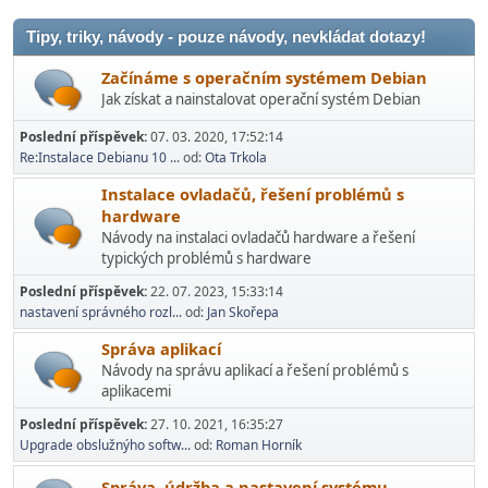
Tipy, triky, návody - pouze návody, nevkládat dotazy!
Začínáme s operačním systémem Debian
Jak získat a nainstalovat operační systém Debian
Poslední příspěvek:
07. 03. 2020, 17:52:14
Re:Instalace Debianu 10 ...
od:
Ota Trkola
Instalace ovladačů, řešení problémů s
hardware
Návody na instalaci ovladačů hardware a řešení
typických problémů s hardware
Poslední příspěvek:
22. 07. 2023, 15:33:14
nastavení správného rozl...
od:
Jan Skořepa
Správa aplikací
Návody na správu aplikací a řešení problémů s
aplikacemi
Poslední příspěvek:
27. 10. 2021, 16:35:27
Upgrade obslužnýho softw...
od:
Roman Horník
Správa, údržba a nastavení systému