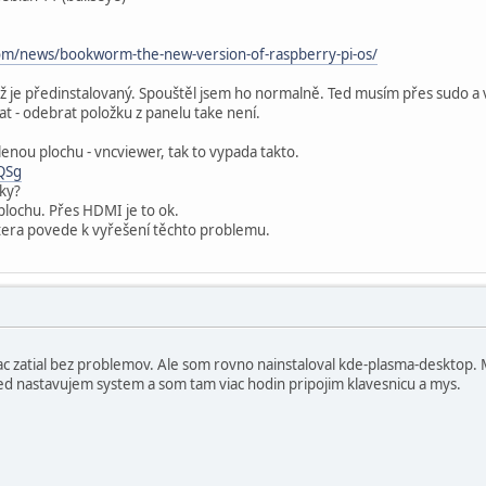
om/news/bookworm-the-new-version-of-raspberry-pi-os/
ž je předinstalovaný. Spouštěl jsem ho normalně. Ted musím přes sudo a
idat - odebrat položku z panelu take není.
lenou plochu - vncviewer, tak to vypada takto.
QSg
čky?
plochu. Přes HDMI je to ok.
ktera povede k vyřešení těchto problemu.
ac zatial bez problemov. Ale som rovno nainstaloval kde-plasma-desktop
ed nastavujem system a som tam viac hodin pripojim klavesnicu a mys.