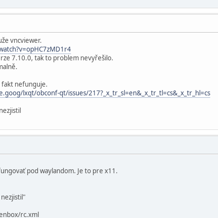
muže vncviewer.
/watch?v=opHC7zMD1r4
erze 7.10.0, tak to problem nevyřešilo.
malně.
 fakt nefunguje.
te.goog/lxqt/obconf-qt/issues/217?_x_tr_sl=en&_x_tr_tl=cs&_x_tr_hl=cs
ezjistil
ungovať pod waylandom. Je to pre x11.
nezjistil"
penbox/rc.xml