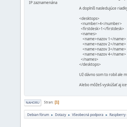
IP zaznamenána
A doplníš nasledujúce riadky
<desktops>
<number>4</number>
<firstdesk>1</firstdesk>
<names>
<name>nazov 1</name>
<name>nazov 2</name>
<name>nazov 3</name>
<name>nazov 4</name>
</names>
</desktops>
Už dávno som to robil ale m
Alebo môžeš vyskúšať aj ice
Stran
1
NAHORU
Debian fórum
Dotazy
Všeobecná podpora
Raspberry 
►
►
►