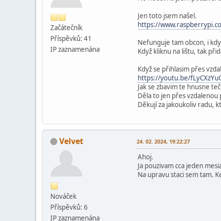
Jen toto jsem našel.
https://www.raspberrypi.c
Začátečník
Příspěvků: 41
Nefunguje tam obcon, i kdy
IP zaznamenána
Když kliknu na lištu, tak př
Když se přihlasim přes vzda
https://youtu.be/fLyCXzYu
Jak se zbavim te hnusne te
Děla to jen přes vzdalenou 
Děkují za jakoukoliv radu, 
Velvet
24. 02. 2024, 19:22:27
Ahoj.
Ja pouzivam cca jeden mesi
Na upravu staci sem tam. K
Nováček
Příspěvků: 6
IP zaznamenána