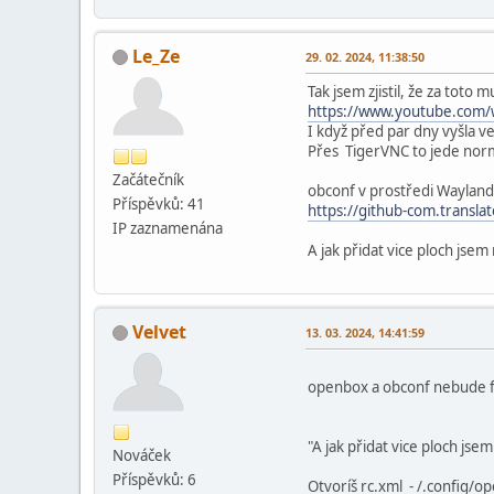
Le_Ze
29. 02. 2024, 11:38:50
Tak jsem zjistil, že za toto 
https://www.youtube.com
I když před par dny vyšla v
Přes TigerVNC to jede nor
Začátečník
obconf v prostředi Wayland
Příspěvků: 41
https://github-com.transla
IP zaznamenána
A jak přidat vice ploch jsem n
Velvet
13. 03. 2024, 14:41:59
openbox a obconf nebude f
"A jak přidat vice ploch jsem 
Nováček
Příspěvků: 6
Otvoríš rc.xml - /.config/o