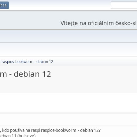
t se
Vítejte na oficiálním česko-
- raspios-bookworm - debian 12
m - debian 12
, kdo použiva na raspi raspios-bookworm - debian 12?
ebian 11 (bullseye)