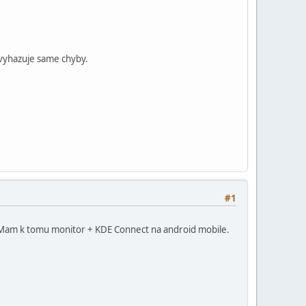
 vyhazuje same chyby.
#1
. Mam k tomu monitor + KDE Connect na android mobile.