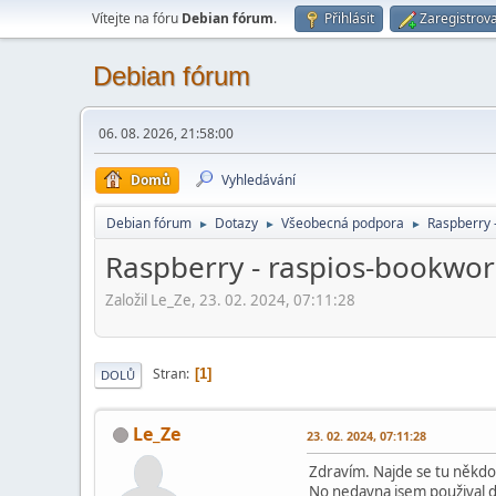
Vítejte na fóru
Debian fórum
.
Přihlásit
Zaregistrova
Debian fórum
06. 08. 2026, 21:58:00
Domů
Vyhledávání
Debian fórum
Dotazy
Všeobecná podpora
Raspberry 
►
►
►
Raspberry - raspios-bookwor
Založil Le_Ze, 23. 02. 2024, 07:11:28
Stran
1
DOLŮ
Le_Ze
23. 02. 2024, 07:11:28
Zdravím. Najde se tu někdo
No nedavna jsem použival d