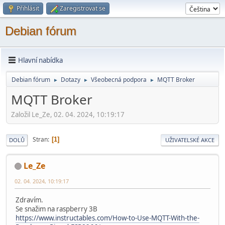
Přihlásit
Zaregistrovat se
Debian fórum
Hlavní nabídka
Debian fórum
Dotazy
Všeobecná podpora
MQTT Broker
►
►
►
MQTT Broker
Založil Le_Ze, 02. 04. 2024, 10:19:17
Stran
1
DOLŮ
UŽIVATELSKÉ AKCE
Le_Ze
02. 04. 2024, 10:19:17
Zdravím.
Se snažim na raspberry 3B
https://www.instructables.com/How-to-Use-MQTT-With-the-