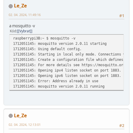
Le_Ze
02. 04. 2024, 11:49:16
#1
a mosquitto -v
Kód
[Vybrat]
raspberrypi3B:~ $ mosquitto -v
1712051145: mosquitto version 2.0.11 starting
1712051145: Using default config.
1712051145: Starting in local only 
1712051145: Create a configurati
1712051145: For more details see 
1712051145: Opening ipv4 listen socket on port 1883.
1712051145: Opening ipv6 listen socket on port 1883.
1712051145: Error: Address already in use
1712051145: mosquitto version 2.0.11 running
Le_Ze
02. 04. 2024, 12:13:01
#2