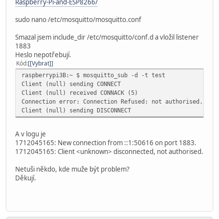
Raspberry-Pi-and-ESP8266/
sudo nano /etc/mosquitto/mosquitto.conf
Smazal jsem include_dir /etc/mosquitto/conf.d a vložil listener
1883
Heslo nepotřebují.
Kód
[Vybrat]
raspberrypi3B:~ $ mosquitto_sub -d -t test
Client (null) sending CONNECT
Client (null) received CONNACK (5)
Connection error: Connection Refused: not authorised.
Client (null) sending DISCONNECT
A v logu je
1712045165: New connection from ::1:50616 on port 1883.
1712045165: Client <unknown> disconnected, not authorised.
Netuši někdo, kde muže být problem?
Děkují.