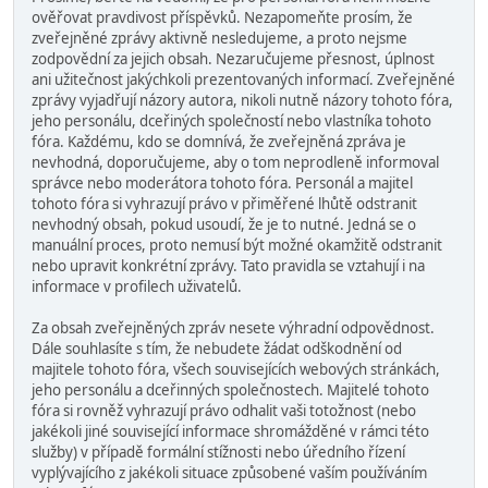
ověřovat pravdivost příspěvků. Nezapomeňte prosím, že
zveřejněné zprávy aktivně nesledujeme, a proto nejsme
zodpovědní za jejich obsah. Nezaručujeme přesnost, úplnost
ani užitečnost jakýchkoli prezentovaných informací. Zveřejněné
zprávy vyjadřují názory autora, nikoli nutně názory tohoto fóra,
jeho personálu, dceřiných společností nebo vlastníka tohoto
fóra. Každému, kdo se domnívá, že zveřejněná zpráva je
nevhodná, doporučujeme, aby o tom neprodleně informoval
správce nebo moderátora tohoto fóra. Personál a majitel
tohoto fóra si vyhrazují právo v přiměřené lhůtě odstranit
nevhodný obsah, pokud usoudí, že je to nutné. Jedná se o
manuální proces, proto nemusí být možné okamžitě odstranit
nebo upravit konkrétní zprávy. Tato pravidla se vztahují i na
informace v profilech uživatelů.
Za obsah zveřejněných zpráv nesete výhradní odpovědnost.
Dále souhlasíte s tím, že nebudete žádat odškodnění od
majitele tohoto fóra, všech souvisejících webových stránkách,
jeho personálu a dceřinných společnostech. Majitelé tohoto
fóra si rovněž vyhrazují právo odhalit vaši totožnost (nebo
jakékoli jiné související informace shromážděné v rámci této
služby) v případě formální stížnosti nebo úředního řízení
vyplývajícího z jakékoli situace způsobené vaším používáním