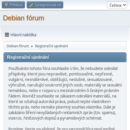
Přihlásit
Zaregistrovat se
Debian fórum
Hlavní nabídka
Debian fórum
Registrační ujednání
►
Registrační ujednání
Používáním tohoto fóra souhlasíte s tím, že nebudete odesílat
příspěvky, které jsou nepravdivé, pomlouvačné, nepřesné,
vulgární, nesnášenlivé, obtěžující, neslušné, sexualizované,
výhružné, narušující soukromí jiných osob, materiály se sexuální
tematikou, nebo v rozporu s mezinárodním či českým právním
řádem. Rovněž souhlasíte se zákazem odesílání materiálů, na
které se vztahují autorská práva, pokud nejste vlastníkem
těchto práv, nebo nemáte písemný souhlas vlastníka. Dále je
zakázáno šíření nevyžádaných reklamních zpráv (tzv. spamu),
inzerce, řetězových dopisů a pyramidových schémat.
Prosíme, berte na vědomí, že pro personál fóra není možné