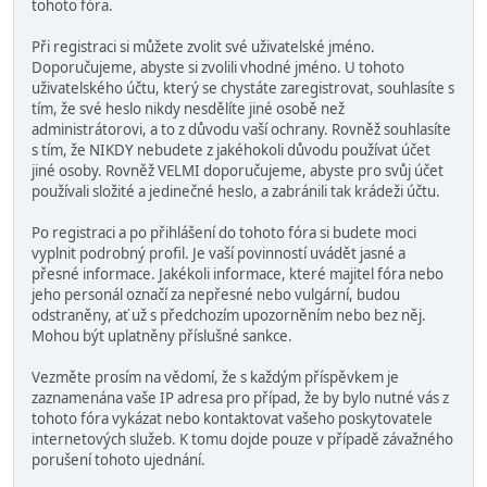
tohoto fóra.
Při registraci si můžete zvolit své uživatelské jméno.
Doporučujeme, abyste si zvolili vhodné jméno. U tohoto
uživatelského účtu, který se chystáte zaregistrovat, souhlasíte s
tím, že své heslo nikdy nesdělíte jiné osobě než
administrátorovi, a to z důvodu vaší ochrany. Rovněž souhlasíte
s tím, že NIKDY nebudete z jakéhokoli důvodu používat účet
jiné osoby. Rovněž VELMI doporučujeme, abyste pro svůj účet
používali složité a jedinečné heslo, a zabránili tak krádeži účtu.
Po registraci a po přihlášení do tohoto fóra si budete moci
vyplnit podrobný profil. Je vaší povinností uvádět jasné a
přesné informace. Jakékoli informace, které majitel fóra nebo
jeho personál označí za nepřesné nebo vulgární, budou
odstraněny, ať už s předchozím upozorněním nebo bez něj.
Mohou být uplatněny příslušné sankce.
Vezměte prosím na vědomí, že s každým příspěvkem je
zaznamenána vaše IP adresa pro případ, že by bylo nutné vás z
tohoto fóra vykázat nebo kontaktovat vašeho poskytovatele
internetových služeb. K tomu dojde pouze v případě závažného
porušení tohoto ujednání.