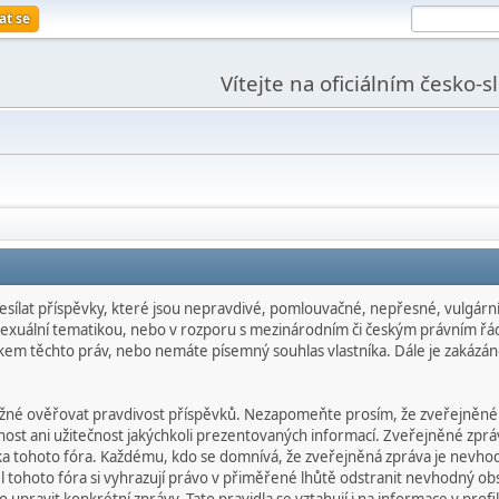
at se
Vítejte na oficiálním česko-
esílat příspěvky, které jsou nepravdivé, pomlouvačné, nepřesné, vulgární,
 sexuální tematikou, nebo v rozporu s mezinárodním či českým právním řá
níkem těchto práv, nebo nemáte písemný souhlas vlastníka. Dále je zakázán
ožné ověřovat pravdivost příspěvků. Nezapomeňte prosím, že zveřejněné
ost ani užitečnost jakýchkoli prezentovaných informací. Zveřejněné zpráv
níka tohoto fóra. Každému, kdo se domnívá, že zveřejněná zpráva je nev
 tohoto fóra si vyhrazují právo v přiměřené lhůtě odstranit nevhodný obs