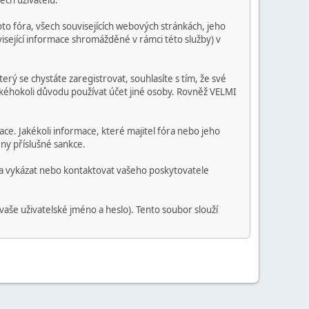
ech uživatelů.
o fóra, všech souvisejících webových stránkách, jeho
visející informace shromážděné v rámci této služby) v
erý se chystáte zaregistrovat, souhlasíte s tím, že své
jakéhokoli důvodu používat účet jiné osoby. Rovněž VELMI
mace. Jakékoli informace, které majitel fóra nebo jeho
ny příslušné sankce.
ra vykázat nebo kontaktovat vašeho poskytovatele
vaše uživatelské jméno a heslo). Tento soubor slouží