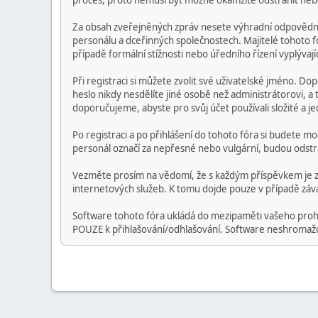
proces, proto nemusí být možné okamžitě odstranit nebo u
Za obsah zveřejněných zpráv nesete výhradní odpovědnos
personálu a dceřinných společnostech. Majitelé tohoto fór
případě formální stížnosti nebo úředního řízení vyplývaj
Při registraci si můžete zvolit své uživatelské jméno. Do
heslo nikdy nesdělíte jiné osobě než administrátorovi, 
doporučujeme, abyste pro svůj účet používali složité a jed
Po registraci a po přihlášení do tohoto fóra si budete mo
personál označí za nepřesné nebo vulgární, budou odst
Vezměte prosím na vědomí, že s každým příspěvkem je z
internetových služeb. K tomu dojde pouze v případě záv
Software tohoto fóra ukládá do mezipaměti vašeho prohlíž
POUZE k přihlašování/odhlašování. Software neshromažďu