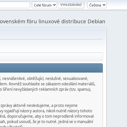
slovenském fóru linuxové distribuce Debian
 nesnášenlivé, obtěžující, neslušné, sexualizované,
dem. Rovněž souhlasíte se zákazem odesílání materiálů,
o šíření nevyžádaných reklamních zpráv (tzv. spamu),
 zprávy aktivně nesledujeme, a proto nejsme
y vyjadřují názory autora, nikoli nutně názory tohoto
hodná, doporučujeme, aby o tom neprodleně informoval
ah, pokud usoudí, že je to nutné. Jedná se o manuální