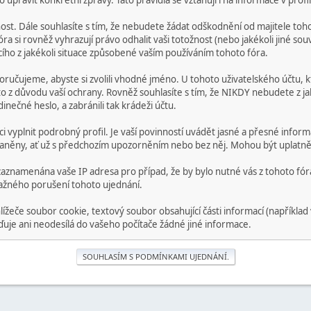
pravit konkrétní zprávy. Tato pravidla se vztahují i na informace v profil
t. Dále souhlasíte s tím, že nebudete žádat odškodnění od majitele tohot
a si rovněž vyhrazují právo odhalit vaši totožnost (nebo jakékoli jiné sou
ícího z jakékoli situace způsobené vaším používáním tohoto fóra.
poručujeme, abyste si zvolili vhodné jméno. U tohoto uživatelského účtu, kt
a to z důvodu vaší ochrany. Rovněž souhlasíte s tím, že NIKDY nebudete z 
inečné heslo, a zabránili tak krádeži účtu.
ci vyplnit podrobný profil. Je vaší povinností uvádět jasné a přesné infor
raněny, ať už s předchozím upozorněním nebo bez něj. Mohou být uplatně
aznamenána vaše IP adresa pro případ, že by bylo nutné vás z tohoto fó
ažného porušení tohoto ujednání.
eče soubor cookie, textový soubor obsahující části informací (například 
je ani neodesílá do vašeho počítače žádné jiné informace.