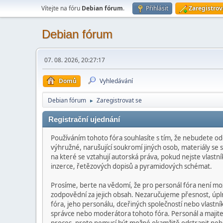
Vítejte na fóru
Debian fórum
.
Přihlásit
Zaregistrov
Debian fórum
07. 08. 2026, 20:27:17
Domů
Vyhledávání
Debian fórum
Zaregistrovat se
►
Registrační ujednání
Používáním tohoto fóra souhlasíte s tím, že nebudete od
výhružné, narušující soukromí jiných osob, materiály se
na které se vztahují autorská práva, pokud nejste vlast
inzerce, řetězových dopisů a pyramidových schémat.
Prosíme, berte na vědomí, že pro personál fóra není m
zodpovědní za jejich obsah. Nezaručujeme přesnost, úpln
fóra, jeho personálu, dceřiných společností nebo vlast
správce nebo moderátora tohoto fóra. Personál a majitel