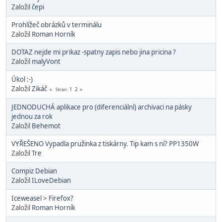
Založil
čepi
Prohlížeč obrázků v terminálu
Založil
Roman Horník
DOTAZ nejde mi prikaz -spatny zapis nebo jina pricina ?
Založil
malyVont
Úkol :-)
Založil
Zikáč
1
2
Stran
JEDNODUCHÁ aplikace pro (diferenciální) archivaci na pásky
jednou za rok
Založil
Behemot
VYŘEŠENO Vypadla pružinka z tiskárny. Tip kam s ní? PP1350W
Založil
Tre
Compiz Debian
Založil
ILoveDebian
Iceweasel > Firefox?
Založil
Roman Horník