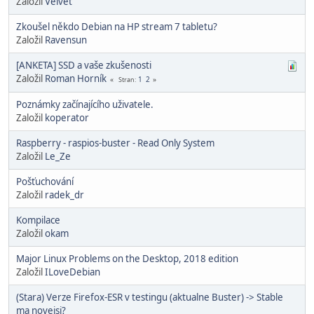
Založil
Velvet
Zkoušel někdo Debian na HP stream 7 tabletu?
Založil
Ravensun
[ANKETA] SSD a vaše zkušenosti
Založil
Roman Horník
1
2
Stran
Poznámky začínajícího uživatele.
Založil
koperator
Raspberry - raspios-buster - Read Only System
Založil
Le_Ze
Pošťuchování
Založil
radek_dr
Kompilace
Založil
okam
Major Linux Problems on the Desktop, 2018 edition
Založil
ILoveDebian
(Stara) Verze Firefox-ESR v testingu (aktualne Buster) -> Stable
ma novejsi?