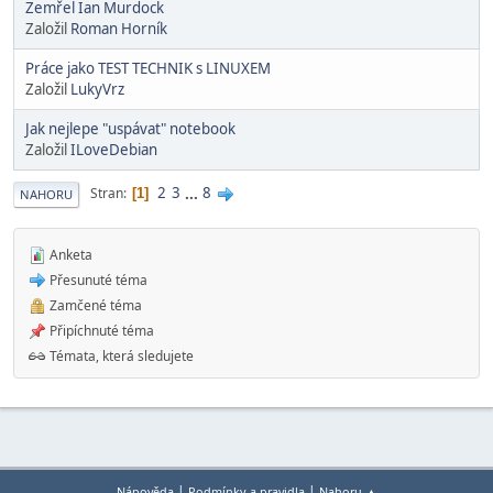
Zemřel Ian Murdock
Založil
Roman Horník
Práce jako TEST TECHNIK s LINUXEM
Založil
LukyVrz
Jak nejlepe "uspávat" notebook
Založil
ILoveDebian
2
3
...
8
Stran
1
NAHORU
Anketa
Přesunuté téma
Zamčené téma
Připíchnuté téma
Témata, která sledujete
|
|
Nápověda
Podmínky a pravidla
Nahoru ▲