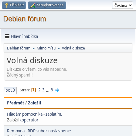
Přihlásit
Zaregistrovat se
Debian fórum
Hlavní nabídka
Debian fórum
Mimo mí­su
Volná diskuze
►
►
Volná diskuze
Diskuze o všem, co vás napadne.
Žádný spam!!!
2
3
...
8
Stran
1
DOLŮ
Předmět
/
Založil
Hľadám pomocníka - zaplatím.
Založil
koperator
Remmina - RDP subor nastavnenie