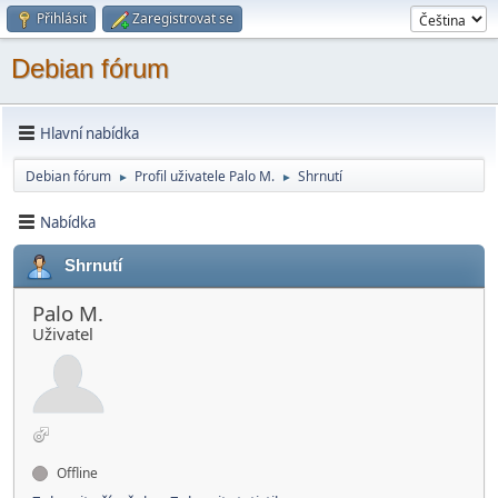
Přihlásit
Zaregistrovat se
Debian fórum
Hlavní nabídka
Debian fórum
Profil uživatele Palo M.
Shrnutí
►
►
Nabídka
Shrnutí
Palo M.
Uživatel
Offline