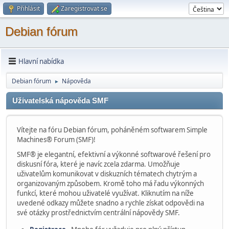
Přihlásit
Zaregistrovat se
Debian fórum
Hlavní nabídka
Debian fórum
Nápověda
►
Uživatelská nápověda SMF
Vítejte na fóru Debian fórum, poháněném softwarem Simple
Machines® Forum (SMF)!
SMF® je elegantní, efektivní a výkonné softwarové řešení pro
diskusní fóra, které je navíc zcela zdarma. Umožňuje
uživatelům komunikovat v diskuzních tématech chytrým a
organizovaným způsobem. Kromě toho má řadu výkonných
funkcí, které mohou uživatelé využívat. Kliknutím na níže
uvedené odkazy můžete snadno a rychle získat odpovědi na
své otázky prostřednictvím centrální nápovědy SMF.