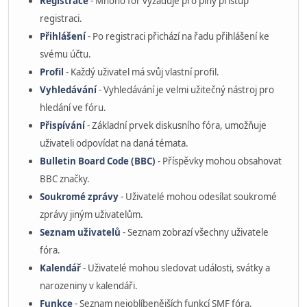
Registrace
- Mnoho fór vyžaduje pro plný přístup
registraci.
Přihlášení
- Po registraci přichází na řadu přihlášení ke
svému účtu.
Profil
- Každý uživatel má svůj vlastní profil.
Vyhledávání
- Vyhledávání je velmi užitečný nástroj pro
hledání ve fóru.
Přispívání
- Základní prvek diskusního fóra, umožňuje
uživateli odpovídat na daná témata.
Bulletin Board Code (BBC)
- Příspěvky mohou obsahovat
BBC značky.
Soukromé zprávy
- Uživatelé mohou odesílat soukromé
zprávy jiným uživatelům.
Seznam uživatelů
- Seznam zobrazí všechny uživatele
fóra.
Kalendář
- Uživatelé mohou sledovat události, svátky a
narozeniny v kalendáři.
Funkce
- Seznam nejoblíbenějších funkcí SMF fóra.