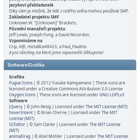
Jazykoví překladatelé
Díky vám je možné, že lidé z celého světa mohou používat SMF.
Zakladatel projektu SMF
Unknown W. "[Unknown]" Brackets.
Původní manažeři projektu
Jeff Lewis, Joseph Fung, a David Recordon.
Vzpomínáme na
Crip, K@, metallica48423, a Paul_Pauline.
A pro všechny, na které jsme zapomněli: Děkujeme!
Software/Grafika
Grafika
Fugue Icons
| © 2012 Yusuke Kamiyamane | These icons are
licensed under a Creative Commons Attribution 3.0 License
Oxygen Icons
| These icons are licensed under
GNU LGPLv3
Software
JQuery
| © John Resig | Licensed under
The MIT License (MIT)
hoverIntent
| © Brian Cherne | Licensed under
The MIT
License (MIT)
SCEditor
| © Sam Clarke | Licensed under
The MIT License
(MIT)
animaDrag
| © Abel Mohler | Licensed under
The MIT License