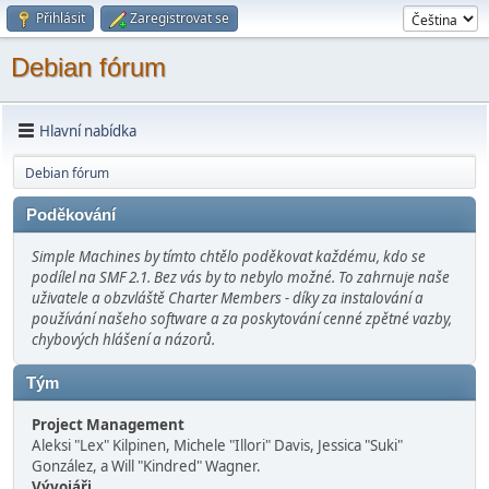
Přihlásit
Zaregistrovat se
Debian fórum
Hlavní nabídka
Debian fórum
Poděkování
Simple Machines by tímto chtělo poděkovat každému, kdo se
podílel na SMF 2.1. Bez vás by to nebylo možné. To zahrnuje naše
uživatele a obzvláště Charter Members - díky za instalování a
používání našeho software a za poskytování cenné zpětné vazby,
chybových hlášení a názorů.
Tým
Project Management
Aleksi "Lex" Kilpinen, Michele "Illori" Davis, Jessica "Suki"
González, a Will "Kindred" Wagner.
Vývojáři