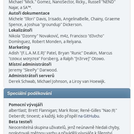
Michael "Mick." Gomez, NanoSector, Ricky., Russell "NEND"
Najar, a SA™.
Autoři dokumentace
Michele "Illori" Davis, Irisado, AngelinaBelle, Chainy, Graeme
Spence, a Joshua "groundup" Dickerson.
Lokalizátoři
Nikola "Dzonny" Novaković, m4z, Francisco "d3vcho"
Domínguez, Robert Monden, a Relyana.
Marketing
Adish "(F.L.A.M.E.R)" Patel, Bryan "Runic" Deakin, Marcus
"cσσкιє мσηѕтєя" Forsberg, a Ralph "[n3rve]" Otowo.
Místní administrátoři
Jeremy "SleePy" Darwood.
Administrátoři serverů
Derek Schwab, Michael Johnson, a Liroy van Hoewijk.
Speciální poděkování
Pomocní vývojáři
albertlast; Brett Flannigan; Mark Rose; René-Gilles "Nao 尚"
Deberdt; tinoest; a každý, kdo přispěl
na GitHubu
.
Beta testeři
Neocenitelná skupina uživatelů, jenž neúnavně hledali chyby,
poskytovali zpětnou vazbu a přiváděli vývojáře k šílenství.