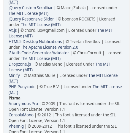
(MIT)
jQuery Custom Scrollbar
| © Maciej Zubala | Licensed under
The MIT License (MIT)
jQuery Responsive Slider
| © booncon ROCKETS | Licensed
under
The MIT License (MIT)
At.js
| © chord.luo@gmail.com | Licensed under
The MIT
License (MIT)
HTML5 Desktop Notifications
| © Tsvetan Tsvetkov | Licensed
under
The Apache License Version 2.0
GAuth Code Generator/Validator
| © Chris Cornutt | Licensed
under
The MIT License (MIT)
Dropzone.js
| © Matias Meno | Licensed under
The MIT
License (MIT)
Minify
| © Matthias Mullie | Licensed under
The MIT License
(MIT)
PHP-Punycode
| © True B.V. | Licensed under
The MIT License
(MIT)
Písma
Anonymous Pro
| © 2009 | This font is licensed under the SIL
Open Font License, Version 1.1
ConsolaMono
| © 2012 | This font is licensed under the SIL
Open Font License, Version 1.1
Phennig
| © 2009-2012 | This font is licensed under the SIL
Open Font License, Version 1.1