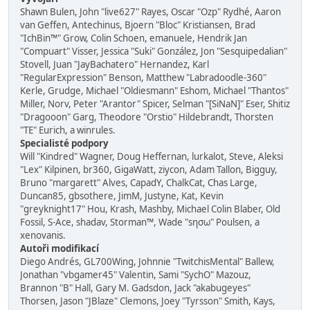
Shawn Bulen, John "live627" Rayes, Oscar "Ozp" Rydhé, Aaron
van Geffen, Antechinus, Bjoern "Bloc" Kristiansen, Brad
"IchBin™" Grow, Colin Schoen, emanuele, Hendrik Jan
"Compuart" Visser, Jessica "Suki" González, Jon "Sesquipedalian"
Stovell, Juan "JayBachatero" Hernandez, Karl
"RegularExpression" Benson, Matthew "Labradoodle-360"
Kerle, Grudge, Michael "Oldiesmann" Eshom, Michael "Thantos"
Miller, Norv, Peter "Arantor" Spicer, Selman "[SiNaN]" Eser, Shitiz
"Dragooon" Garg, Theodore "Orstio" Hildebrandt, Thorsten
"TE" Eurich, a winrules.
Specialisté podpory
Will "Kindred" Wagner, Doug Heffernan, lurkalot, Steve, Aleksi
"Lex" Kilpinen, br360, GigaWatt, ziycon, Adam Tallon, Bigguy,
Bruno "margarett" Alves, CapadY, ChalkCat, Chas Large,
Duncan85, gbsothere, JimM, Justyne, Kat, Kevin
"greyknight17" Hou, Krash, Mashby, Michael Colin Blaber, Old
Fossil, S-Ace, shadav, Storman™, Wade "sησω" Poulsen, a
xenovanis.
Autoři modifikací
Diego Andrés, GL700Wing, Johnnie "TwitchisMental" Ballew,
Jonathan "vbgamer45" Valentin, Sami "SychO" Mazouz,
Brannon "B" Hall, Gary M. Gadsdon, Jack "akabugeyes"
Thorsen, Jason "JBlaze" Clemons, Joey "Tyrsson" Smith, Kays,