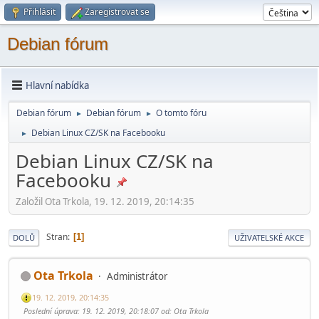
Přihlásit
Zaregistrovat se
Debian fórum
Hlavní nabídka
Debian fórum
Debian fórum
O tomto fóru
►
►
Debian Linux CZ/SK na Facebooku
►
Debian Linux CZ/SK na
Facebooku
Založil Ota Trkola, 19. 12. 2019, 20:14:35
Stran
1
DOLŮ
UŽIVATELSKÉ AKCE
Ota Trkola
Administrátor
19. 12. 2019, 20:14:35
Poslední úprava
: 19. 12. 2019, 20:18:07 od: Ota Trkola