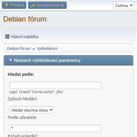
Přihlásit
Zaregistrovat se
Debian fórum
Hlavní nabídka
Debian fórum
Vyhledávání
►
Nastavit vyhledávací parametry
Hledat podle:
např.
Orwell "Farma zvířat" -film
Způsob hledání:
Podle uživatele:
Pořadí výsledků: