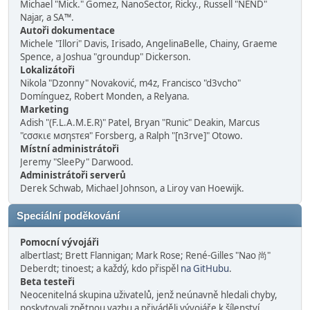
Michael "Mick." Gomez, NanoSector, Ricky., Russell "NEND"
Najar, a SA™.
Autoři dokumentace
Michele "Illori" Davis, Irisado, AngelinaBelle, Chainy, Graeme
Spence, a Joshua "groundup" Dickerson.
Lokalizátoři
Nikola "Dzonny" Novaković, m4z, Francisco "d3vcho"
Domínguez, Robert Monden, a Relyana.
Marketing
Adish "(F.L.A.M.E.R)" Patel, Bryan "Runic" Deakin, Marcus
"cσσкιє мσηѕтєя" Forsberg, a Ralph "[n3rve]" Otowo.
Místní administrátoři
Jeremy "SleePy" Darwood.
Administrátoři serverů
Derek Schwab, Michael Johnson, a Liroy van Hoewijk.
Speciální poděkování
Pomocní vývojáři
albertlast; Brett Flannigan; Mark Rose; René-Gilles "Nao 尚"
Deberdt; tinoest; a každý, kdo přispěl
na GitHubu
.
Beta testeři
Neocenitelná skupina uživatelů, jenž neúnavně hledali chyby,
poskytovali zpětnou vazbu a přiváděli vývojáře k šílenství.