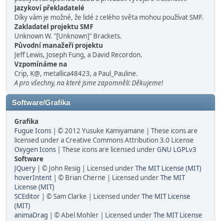
Jazykoví překladatelé
Díky vám je možné, že lidé z celého světa mohou používat SMF.
Zakladatel projektu SMF
Unknown W. "[Unknown]" Brackets.
Původní manažeři projektu
Jeff Lewis, Joseph Fung, a David Recordon.
Vzpomínáme na
Crip, K@, metallica48423, a Paul_Pauline.
A pro všechny, na které jsme zapomněli: Děkujeme!
Software/Grafika
Grafika
Fugue Icons
| © 2012 Yusuke Kamiyamane | These icons are
licensed under a Creative Commons Attribution 3.0 License
Oxygen Icons
| These icons are licensed under
GNU LGPLv3
Software
JQuery
| © John Resig | Licensed under
The MIT License (MIT)
hoverIntent
| © Brian Cherne | Licensed under
The MIT
License (MIT)
SCEditor
| © Sam Clarke | Licensed under
The MIT License
(MIT)
animaDrag
| © Abel Mohler | Licensed under
The MIT License