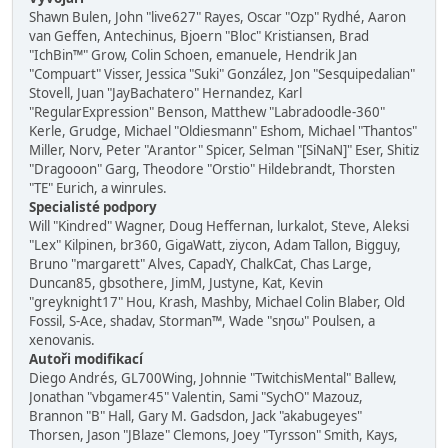
Shawn Bulen, John "live627" Rayes, Oscar "Ozp" Rydhé, Aaron
van Geffen, Antechinus, Bjoern "Bloc" Kristiansen, Brad
"IchBin™" Grow, Colin Schoen, emanuele, Hendrik Jan
"Compuart" Visser, Jessica "Suki" González, Jon "Sesquipedalian"
Stovell, Juan "JayBachatero" Hernandez, Karl
"RegularExpression" Benson, Matthew "Labradoodle-360"
Kerle, Grudge, Michael "Oldiesmann" Eshom, Michael "Thantos"
Miller, Norv, Peter "Arantor" Spicer, Selman "[SiNaN]" Eser, Shitiz
"Dragooon" Garg, Theodore "Orstio" Hildebrandt, Thorsten
"TE" Eurich, a winrules.
Specialisté podpory
Will "Kindred" Wagner, Doug Heffernan, lurkalot, Steve, Aleksi
"Lex" Kilpinen, br360, GigaWatt, ziycon, Adam Tallon, Bigguy,
Bruno "margarett" Alves, CapadY, ChalkCat, Chas Large,
Duncan85, gbsothere, JimM, Justyne, Kat, Kevin
"greyknight17" Hou, Krash, Mashby, Michael Colin Blaber, Old
Fossil, S-Ace, shadav, Storman™, Wade "sησω" Poulsen, a
xenovanis.
Autoři modifikací
Diego Andrés, GL700Wing, Johnnie "TwitchisMental" Ballew,
Jonathan "vbgamer45" Valentin, Sami "SychO" Mazouz,
Brannon "B" Hall, Gary M. Gadsdon, Jack "akabugeyes"
Thorsen, Jason "JBlaze" Clemons, Joey "Tyrsson" Smith, Kays,