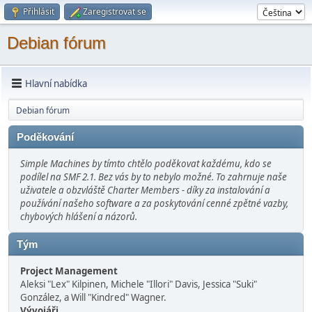
Přihlásit
Zaregistrovat se
Debian fórum
Hlavní nabídka
Debian fórum
Poděkování
Simple Machines by tímto chtělo poděkovat každému, kdo se
podílel na SMF 2.1. Bez vás by to nebylo možné. To zahrnuje naše
uživatele a obzvláště Charter Members - díky za instalování a
používání našeho software a za poskytování cenné zpětné vazby,
chybových hlášení a názorů.
Tým
Project Management
Aleksi "Lex" Kilpinen, Michele "Illori" Davis, Jessica "Suki"
González, a Will "Kindred" Wagner.
Vývojáři