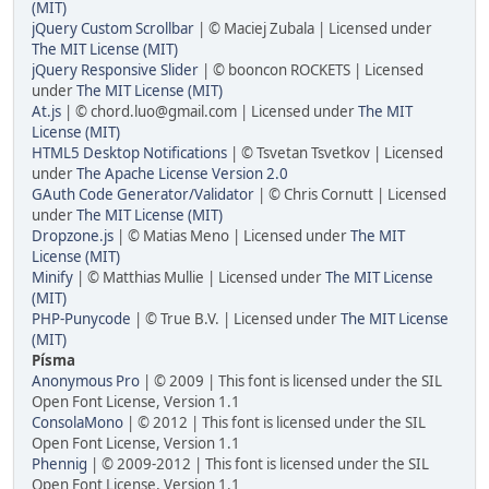
(MIT)
jQuery Custom Scrollbar
| © Maciej Zubala | Licensed under
The MIT License (MIT)
jQuery Responsive Slider
| © booncon ROCKETS | Licensed
under
The MIT License (MIT)
At.js
| © chord.luo@gmail.com | Licensed under
The MIT
License (MIT)
HTML5 Desktop Notifications
| © Tsvetan Tsvetkov | Licensed
under
The Apache License Version 2.0
GAuth Code Generator/Validator
| © Chris Cornutt | Licensed
under
The MIT License (MIT)
Dropzone.js
| © Matias Meno | Licensed under
The MIT
License (MIT)
Minify
| © Matthias Mullie | Licensed under
The MIT License
(MIT)
PHP-Punycode
| © True B.V. | Licensed under
The MIT License
(MIT)
Písma
Anonymous Pro
| © 2009 | This font is licensed under the SIL
Open Font License, Version 1.1
ConsolaMono
| © 2012 | This font is licensed under the SIL
Open Font License, Version 1.1
Phennig
| © 2009-2012 | This font is licensed under the SIL
Open Font License, Version 1.1