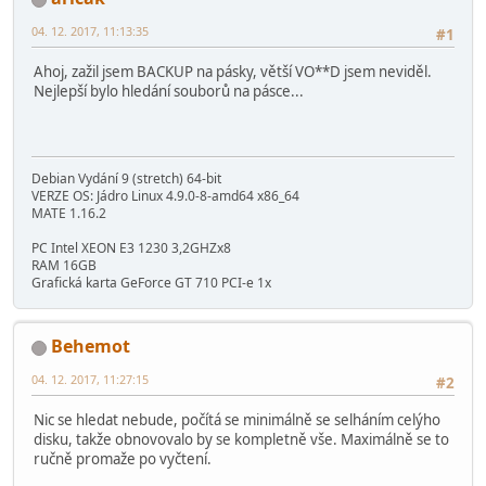
04. 12. 2017, 11:13:35
#1
Ahoj, zažil jsem BACKUP na pásky, větší VO**D jsem neviděl.
Nejlepší bylo hledání souborů na pásce...
Debian Vydání 9 (stretch) 64-bit
VERZE OS: Jádro Linux 4.9.0-8-amd64 x86_64
MATE 1.16.2
PC Intel XEON E3 1230 3,2GHZx8
RAM 16GB
Grafická karta GeForce GT 710 PCI-e 1x
Behemot
04. 12. 2017, 11:27:15
#2
Nic se hledat nebude, počítá se minimálně se selháním celýho
disku, takže obnovovalo by se kompletně vše. Maximálně se to
ručně promaže po vyčtení.