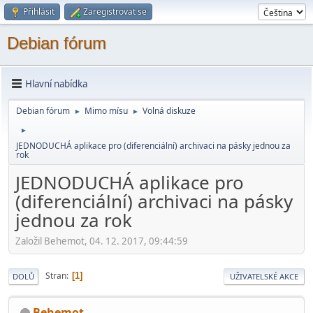
Přihlásit
Zaregistrovat se
Debian fórum
Hlavní nabídka
Debian fórum
Mimo mí­su
Volná diskuze
►
►
►
JEDNODUCHÁ aplikace pro (diferenciální) archivaci na pásky jednou za
rok
JEDNODUCHÁ aplikace pro
(diferenciální) archivaci na pásky
jednou za rok
Založil Behemot, 04. 12. 2017, 09:44:59
Stran
1
DOLŮ
UŽIVATELSKÉ AKCE
Behemot