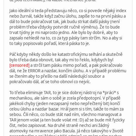
Jako ideální si teda představuju něco, co si povede nějaký index
nebo žurnál, takže když začnu úlohu, zapíše to na první pásku a
dál to bude pokračovat tak, jak budu strkat další pásky (není
problém třeba vždycky potvrdit ručně výměnu). Že to bude
trvat týdny je mi naprosto jedno. Ale bylo by dobré, aby to
zapsalo nehledě na to, co za typ pásky tam strčím. No a aby si
to taky popisovalo pořadí, která páska to je.
Páč kdyby někdy došlo ke katastrofickýmu selhání a skutečně
bylo třeba data obnovit, tak aby mi to řeklo, kdybych byl
[censored]
a strčil tam pásku mimo pořadí, a pak pokračovalo
dál, ne že ERROR a nazdar, končím úlohu. A v případě problému
se čtením aby to přešlo na další následující soubor a
pokračovalo dál, ať se toho obnoví co nejvíc.
To třeba eliminuje TAR, to je sice dobrej nástroj na *práci* s
mechanikou, ale sám o sobě je zcela předpotopní. V případě
jakékoli chyby (jeden nezapsaný nebo nepřečtený bit) končí
celou úlohu a nazdar bazar. Hrál jsem si s tím, takže to mám za
sebou. Čili něco, co bude stát nad ním, všechno managovat a
TAR jenom volat (a ten bude volat mt :D) až se bude mít fyzicky
číst, nebo zapisovat. Na druhé straně nechci ani žádný
atomovky na mravence jako Bacula. Já něco takovýho v životě