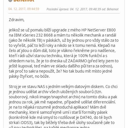
04. 12. 2017, 09:44:59
Poslední úprava
: 04. 12. 2017, 09:48:39 od: Behemot
Zdravim,
jelikož se už pomalu blíží upgrade z mého HP NetServer E800
na IBM xSeries 232 8668 a mám tu několik mechanik a randál
(jako že několik TB) v páskách, už by jednou pro vždy stálo za to
to vyřešit, páč to leží roky a nikdo se k tomu nemá. Klepači na
čelo ať jdou o dům dál, toto je vlákno řekněme pro nadšence,
kteří rádi uživí starou techniku, která je 100% funkční a s
ohledem na to, že je to dneska už ZADARMO (před lety jsem to
ještě kupoval, teď mám ve skladu dalšího půl tera za odnos),
tak proč to sakra nepoužít, že? No tak budu mít místo jedné
pásky čtyřicet, no bóže.
Stroj je ve stavu NAS s jedním velkým datovým diskem. Co chci
je jednou udělat archiv všech uložených souborů (tzn.
souborový, nikoli image/snapshot archiv) na tomto disku a pak
jednou za rok, jak mě napadne, případně udělat diferenciální.
Je na to nějaká rozumně jednoduchá aplikace? Mám dvě
mechaniky, které samozřejmě umí i starší formáty pásek
(konkrétně kde má smysl to rozlišovat je DAT40, do té bych
strkal i DDS3), tak by běžely třeba dvě úlohy současně (ale to
už jsou technikálie), na každé mechanice jedna.