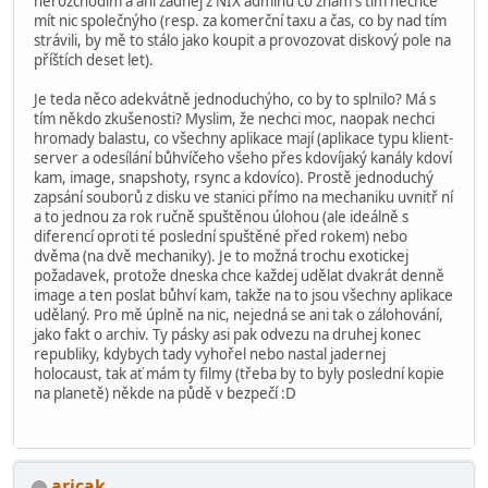
nerozchodím a ani žádnej z NIX adminů co znám s tím nechce
mít nic společnýho (resp. za komerční taxu a čas, co by nad tím
strávili, by mě to stálo jako koupit a provozovat diskový pole na
příštích deset let).
Je teda něco adekvátně jednoduchýho, co by to splnilo? Má s
tím někdo zkušenosti? Myslim, že nechci moc, naopak nechci
hromady balastu, co všechny aplikace mají (aplikace typu klient-
server a odesílání bůhvíčeho všeho přes kdovíjaký kanály kdoví
kam, image, snapshoty, rsync a kdovíco). Prostě jednoduchý
zapsání souborů z disku ve stanici přímo na mechaniku uvnitř ní
a to jednou za rok ručně spuštěnou úlohou (ale ideálně s
diferencí oproti té poslední spuštěné před rokem) nebo
dvěma (na dvě mechaniky). Je to možná trochu exotickej
požadavek, protože dneska chce každej udělat dvakrát denně
image a ten poslat bůhví kam, takže na to jsou všechny aplikace
udělaný. Pro mě úplně na nic, nejedná se ani tak o zálohování,
jako fakt o archiv. Ty pásky asi pak odvezu na druhej konec
republiky, kdybych tady vyhořel nebo nastal jadernej
holocaust, tak ať mám ty filmy (třeba by to byly poslední kopie
na planetě) někde na půdě v bezpečí :D
aricak