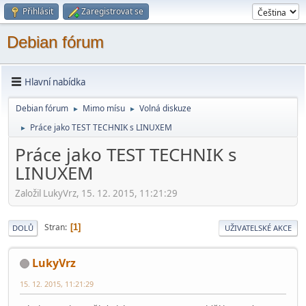
Přihlásit
Zaregistrovat se
Debian fórum
Hlavní nabídka
Debian fórum
Mimo mí­su
Volná diskuze
►
►
Práce jako TEST TECHNIK s LINUXEM
►
Práce jako TEST TECHNIK s
LINUXEM
Založil LukyVrz, 15. 12. 2015, 11:21:29
Stran
1
DOLŮ
UŽIVATELSKÉ AKCE
LukyVrz
15. 12. 2015, 11:21:29