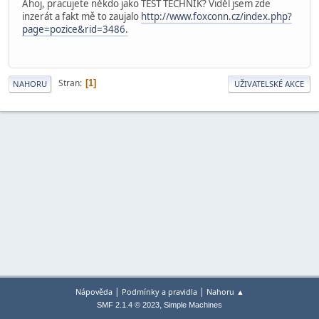
Ahoj, pracujete někdo jako TEST TECHNIK? Viděl jsem zde
inzerát a fakt mě to zaujalo
http://www.foxconn.cz/index.php?
page=pozice&rid=3486.
Stran
1
NAHORU
UŽIVATELSKÉ AKCE
|
|
Nápověda
Podmínky a pravidla
Nahoru ▲
,
SMF 2.1.4 © 2023
Simple Machines