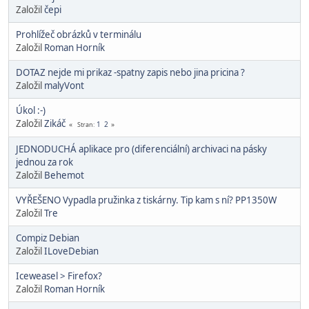
Založil
čepi
Prohlížeč obrázků v terminálu
Založil
Roman Horník
DOTAZ nejde mi prikaz -spatny zapis nebo jina pricina ?
Založil
malyVont
Úkol :-)
Založil
Zikáč
1
2
Stran
JEDNODUCHÁ aplikace pro (diferenciální) archivaci na pásky
jednou za rok
Založil
Behemot
VYŘEŠENO Vypadla pružinka z tiskárny. Tip kam s ní? PP1350W
Založil
Tre
Compiz Debian
Založil
ILoveDebian
Iceweasel > Firefox?
Založil
Roman Horník