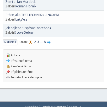
Zemřel Ian Murdock
Založil
Roman Horník
Práce jako TEST TECHNIK s LINUXEM
Založil
LukyVrz
Jak nejlepe "uspávat" notebook
Založil
ILoveDebian
2
3
...
8
Stran
1
NAHORU
Anketa
Přesunuté téma
Zamčené téma
Připíchnuté téma
Témata, která sledujete
|
|
Nápověda
Podmínky a pravidla
Nahoru ▲