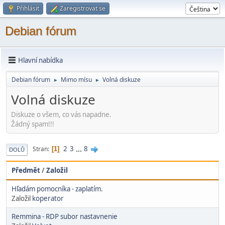
Přihlásit
Zaregistrovat se
Debian fórum
Hlavní nabídka
Debian fórum
Mimo mí­su
Volná diskuze
►
►
Volná diskuze
Diskuze o všem, co vás napadne.
Žádný spam!!!
2
3
...
8
Stran
1
DOLŮ
Předmět
/
Založil
Hľadám pomocníka - zaplatím.
Založil
koperator
Remmina - RDP subor nastavnenie