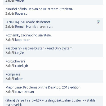
Založil
Velvet
Zkoušel někdo Debian na HP stream 7 tabletu?
Založil
Ravensun
[ANKETA] SSD a vaše zkušenosti
Založil
Roman Horník
1
2
Stran
Poznámky začínajícího uživatele.
Založil
koperator
Raspberry - raspios-buster - Read Only System
Založil
Le_Ze
Pošťuchování
Založil
radek_dr
Kompilace
Založil
okam
Major Linux Problems on the Desktop, 2018 edition
Založil
ILoveDebian
(Stara) Verze Firefox-ESR v testingu (aktualne Buster) -> Stable
ma novejsi?