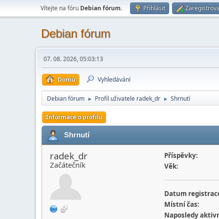
Vítejte na fóru
Debian fórum
.
Přihlásit
Zaregistrova
Debian fórum
07. 08. 2026, 05:03:13
Domů
Vyhledávání
Debian fórum
Profil uživatele radek_dr
Shrnutí
►
►
Informace o profilu
Shrnutí
radek_dr
Příspěvky:
Začátečník
Věk:
Datum registrac
Místní čas:
Naposledy aktivn